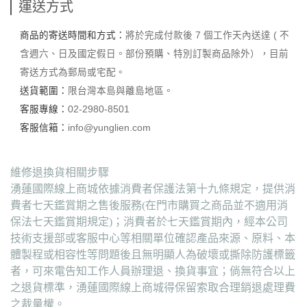
運送方式
商品的寄送時間和方式：
將於完成付款後 7 個工作天內送達 ( 不
含週六、日及國定假日。部份預購、特別訂製商品除外），目前
寄送方式為郵局或宅配。
送貨範圍：
限台灣本島與離島地區。
客服專線：
02-2980-8501
客服信箱：
info@yunglien.com
維修退換貨相關步驟
湧蓮國際線上商城依據消費者保護法第十九條規定，提供消
費者七天鑑賞期之售後服務(在門市購買之商品並不適用消
保法七天鑑賞期規定)；消費者於七天鑑賞期內，經本公司
技術支援部或客服中心等相關單位確認產品來源、原料、本
體製程或相容性等問題後且無明顯人為破壞或撕除防護標籤
者，可來電告知工作人員辦理退、換貨事宜；倘無符合以上
之退貨標準，湧蓮國際線上商城得保留索取合理銷退處理費
之裁量權。