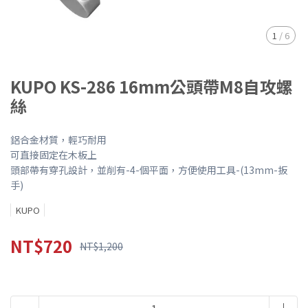
1
/
6
KUPO KS-286 16mm公頭帶M8自攻螺
絲
鋁合金材質，輕巧耐用
可直接固定在木板上
頭部帶有穿孔設計，並削有-4-個平面，方便使用工具-(13mm-扳
手)
KUPO
NT$720
NT$1,200