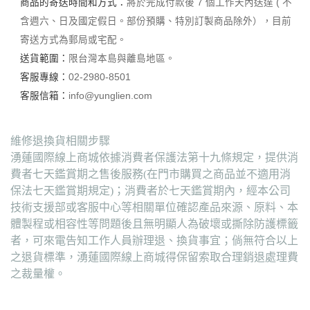
商品的寄送時間和方式：
將於完成付款後 7 個工作天內送達 ( 不
含週六、日及國定假日。部份預購、特別訂製商品除外），目前
寄送方式為郵局或宅配。
送貨範圍：
限台灣本島與離島地區。
客服專線：
02-2980-8501
客服信箱：
info@yunglien.com
維修退換貨相關步驟
湧蓮國際線上商城依據消費者保護法第十九條規定，提供消
費者七天鑑賞期之售後服務(在門市購買之商品並不適用消
保法七天鑑賞期規定)；消費者於七天鑑賞期內，經本公司
技術支援部或客服中心等相關單位確認產品來源、原料、本
體製程或相容性等問題後且無明顯人為破壞或撕除防護標籤
者，可來電告知工作人員辦理退、換貨事宜；倘無符合以上
之退貨標準，湧蓮國際線上商城得保留索取合理銷退處理費
之裁量權。