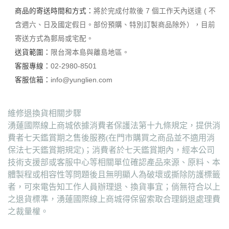
商品的寄送時間和方式：
將於完成付款後 7 個工作天內送達 ( 不
含週六、日及國定假日。部份預購、特別訂製商品除外），目前
寄送方式為郵局或宅配。
送貨範圍：
限台灣本島與離島地區。
客服專線：
02-2980-8501
客服信箱：
info@yunglien.com
維修退換貨相關步驟
湧蓮國際線上商城依據消費者保護法第十九條規定，提供消
費者七天鑑賞期之售後服務(在門市購買之商品並不適用消
保法七天鑑賞期規定)；消費者於七天鑑賞期內，經本公司
技術支援部或客服中心等相關單位確認產品來源、原料、本
體製程或相容性等問題後且無明顯人為破壞或撕除防護標籤
者，可來電告知工作人員辦理退、換貨事宜；倘無符合以上
之退貨標準，湧蓮國際線上商城得保留索取合理銷退處理費
之裁量權。