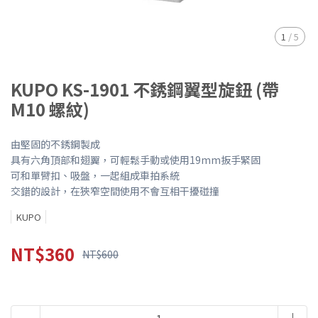
1
/
5
KUPO KS-1901 不銹鋼翼型旋鈕 (帶
M10 螺紋)
由堅固的不銹鋼製成
具有六角頂部和翅翼，可輕鬆手動或使用19mm扳手緊固
可和單臂扣、吸盤，一起組成車拍系統
交錯的設計，在狹窄空間使用不會互相干擾碰撞
KUPO
NT$360
NT$600