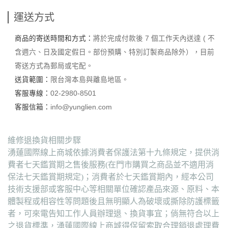
運送方式
商品的寄送時間和方式：
將於完成付款後 7 個工作天內送達 ( 不
含週六、日及國定假日。部份預購、特別訂製商品除外），目前
寄送方式為郵局或宅配。
送貨範圍：
限台灣本島與離島地區。
客服專線：
02-2980-8501
客服信箱：
info@yunglien.com
維修退換貨相關步驟
湧蓮國際線上商城依據消費者保護法第十九條規定，提供消
費者七天鑑賞期之售後服務(在門市購買之商品並不適用消
保法七天鑑賞期規定)；消費者於七天鑑賞期內，經本公司
技術支援部或客服中心等相關單位確認產品來源、原料、本
體製程或相容性等問題後且無明顯人為破壞或撕除防護標籤
者，可來電告知工作人員辦理退、換貨事宜；倘無符合以上
之退貨標準，湧蓮國際線上商城得保留索取合理銷退處理費