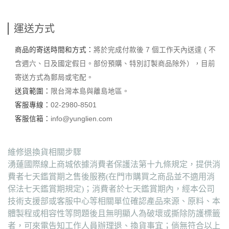
運送方式
商品的寄送時間和方式：
將於完成付款後 7 個工作天內送達 ( 不
含週六、日及國定假日。部份預購、特別訂製商品除外），目前
寄送方式為郵局或宅配。
送貨範圍：
限台灣本島與離島地區。
客服專線：
02-2980-8501
客服信箱：
info@yunglien.com
維修退換貨相關步驟
湧蓮國際線上商城依據消費者保護法第十九條規定，提供消
費者七天鑑賞期之售後服務(在門市購買之商品並不適用消
保法七天鑑賞期規定)；消費者於七天鑑賞期內，經本公司
技術支援部或客服中心等相關單位確認產品來源、原料、本
體製程或相容性等問題後且無明顯人為破壞或撕除防護標籤
者，可來電告知工作人員辦理退、換貨事宜；倘無符合以上