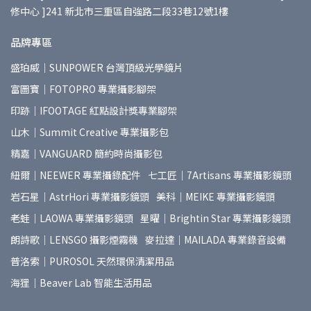
修中心 ]241 新北市三重區自強路二段33巷12號1樓
品牌專區
盛珀威｜SUNPOWER 台灣頂級光學鏡片
富圖寶｜FOTOPRO 專業攝影腳架
印跡｜IFOOTAGE 紅點設計獎專業腳架
山木｜Summit Creative 專業攝影包
精嘉｜VANGUARD 簡約時尚攝影包
紐爾｜NEEWER 專業攝錄配件
七工匠｜7Artisans 專業攝影鏡頭
岩石星｜AstrHori 專業攝影鏡頭
美科｜MEIKE 專業攝影鏡頭
老蛙｜LAOWA 專業攝影鏡頭
星曜｜Brightin Star 專業攝影鏡頭
朗詩歌｜LENSGO 攝影煙霧機
麥拉達｜MAILADA 專業錄音設備
普洛索｜PUROSOL 天然環保清潔用品
海狸｜Beaver Lab 智能生活用品