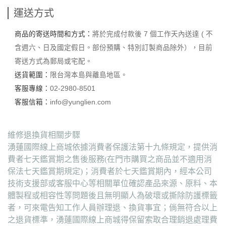
運送方式
商品的寄送時間和方式：
將於完成付款後 7 個工作天內送達 ( 不
含週六、日及國定假日。部份預購、特別訂製商品除外），目前
寄送方式為郵局或宅配。
送貨範圍：
限台灣本島與離島地區。
客服專線：
02-2980-8501
客服信箱：
info@yunglien.com
維修退換貨相關步驟
湧蓮國際線上商城依據消費者保護法第十九條規定，提供消
費者七天鑑賞期之售後服務(在門市購買之商品並不適用消
保法七天鑑賞期規定)；消費者於七天鑑賞期內，經本公司
技術支援部或客服中心等相關單位確認產品來源、原料、本
體製程或相容性等問題後且無明顯人為破壞或撕除防護標籤
者，可來電告知工作人員辦理退、換貨事宜；倘無符合以上
之退貨標準，湧蓮國際線上商城得保留索取合理銷退處理費