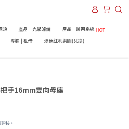
鏡頭
產品｜腳架系統
產品｜光學濾鏡
HOT
專欄 | 租借
湧蓮紅利樂園(兌換)
 燈具把手16mm雙向母座
密連接。