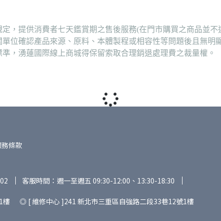
定，提供消費者七天鑑賞期之售後服務(在門市購買之商品並不
關單位確認產品來源、原料、本體製程或相容性等問題後且無明
標準，湧蓮國際線上商城得保留索取合理銷退處理費之裁量權。
服務條款
02
客服時間：週一至週五 09:30-12:00、13:30-18:30
1樓 ◎ [ 維修中心 ]241 新北市三重區自強路二段33巷12號1樓