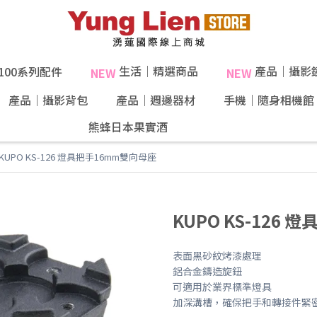
生活｜精選商品
產品｜攝影
X100系列配件
NEW
NEW
產品｜攝影背包
產品｜週邊器材
手機｜隨身相機館
熊蜂日本果實酒
40%果肉！
KUPO KS-126 燈具把手16mm雙向母座
KUPO KS-126
表面黑砂紋烤漆處理
鋁合金鑄造旋鈕
可適用於業界標準燈具
加深溝槽，確保把手和轉接件緊