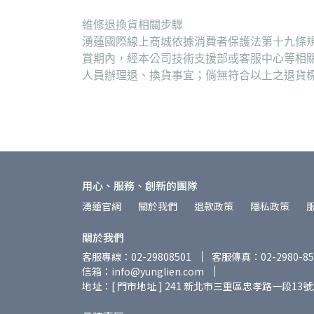
維修退換貨相關步驟
湧蓮國際線上商城依據消費者保護法第十九條規
賞期內，經本公司技術支援部或客服中心等相
人員辦理退、換貨事宜；倘無符合以上之退貨
用心、服務、創新的團隊
湧蓮官網
關於我們
退款政策
隱私政策
關於我們
客服專線：02-29808501
客服傳真：02-2980-85
信箱：info@yunglien.com
地址：[ 門市地址 ] 241 新北市三重區忠孝路一段13號