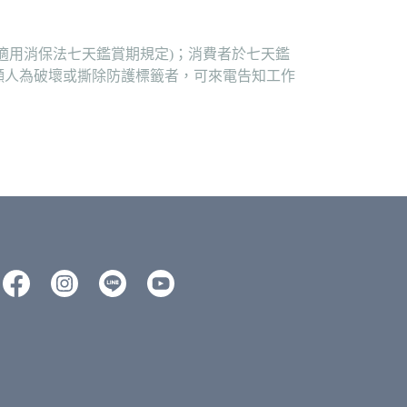
適用消保法七天鑑賞期規定)；消費者於七天鑑
顯人為破壞或撕除防護標籤者，可來電告知工作