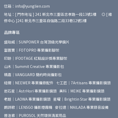
信箱：info@yunglien.com
地址：[ 門市地址 ] 241 新北市三重區忠孝路一段13號1樓 ◎ [ 維
修中心 ]241 新北市三重區自強路二段33巷12號1樓
品牌專區
盛珀威｜SUNPOWER 台灣頂級光學鏡片
富圖寶｜FOTOPRO 專業攝影腳架
印跡｜IFOOTAGE 紅點設計獎專業腳架
山木｜Summit Creative 專業攝影包
精嘉｜VANGUARD 簡約時尚攝影包
紐爾｜NEEWER 專業攝錄配件
七工匠｜7Artisans 專業攝影鏡頭
岩石星｜AstrHori 專業攝影鏡頭
美科｜MEIKE 專業攝影鏡頭
老蛙｜LAOWA 專業攝影鏡頭
星曜｜Brightin Star 專業攝影鏡頭
朗詩歌｜LENSGO 攝影煙霧機
麥拉達｜MAILADA 專業錄音設備
普洛索｜PUROSOL 天然環保清潔用品