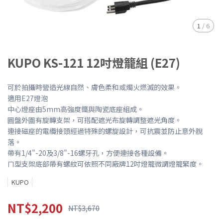
1
/
6
KUPO KS-121 12吋燈籠組 (E27)
可於拍攝時營造光線自然、膚色柔和或燭火燃滅的效果。
適用E27燈泡
中心燈座由5mm高強度鐵與陶瓷底座組成。
圓盤外圍有旋轉支架，可搭配遮光布旋轉調整遮光角度。
連接磁座的電纜接頭經過特殊的螺旋設計，可抗震並防止意外脫
落。
帶有1/4"-20及3/8"-16螺牙孔，方便連接各種設備。
ㄇ型支架底部帶有螺紋可依照不同廠牌12吋燈籠微調燈籠緊度。
KUPO
NT$2,200
NT$3,670