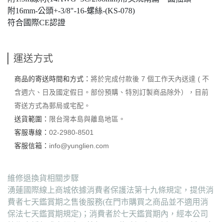
附16mm-公頭+-3/8"-16-螺絲-(KS-078)
符合國際CE認證
運送方式
商品的寄送時間和方式：
將於完成付款後 7 個工作天內送達 ( 不
含週六、日及國定假日。部份預購、特別訂製商品除外），目前
寄送方式為郵局或宅配。
送貨範圍：
限台灣本島與離島地區。
客服專線：
02-2980-8501
客服信箱：
info@yunglien.com
維修退換貨相關步驟
湧蓮國際線上商城依據消費者保護法第十九條規定，提供消
費者七天鑑賞期之售後服務(在門市購買之商品並不適用消
保法七天鑑賞期規定)；消費者於七天鑑賞期內，經本公司