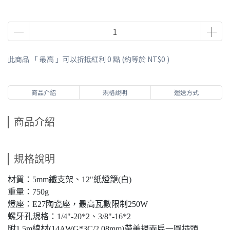
此商品 「 最高 」可以折抵紅利
0
點 (約等於
NT$0
)
商品介紹
規格說明
運送方式
商品介紹
規格說明
材質：5mm鐵支架、12"紙燈籠(白)
重量：750g
燈座：E27陶瓷座，最高瓦數限制250W
螺牙孔規格：1/4"-20*2、3/8"-16*2
附1.5m線材(14AWG*3C/2.08mm)帶美規兩扁一圓插頭