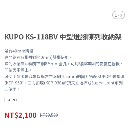
1
/
3
KUPO KS-118BV 中型燈腳陳列收納架
帶有40mm溝槽
專門給圓形掛柱(寬40mm)懸掛使用。
陳列收納架中間有三個8.5mm圓孔，可用螺絲牢固的安裝在牆板、
門架與車體上。
可使用M10螺絲螺母與左右兩側10.5mm的圓孔搭配KUPO四向扣環
(KCP-950)、三向扣環(KCP-930)於頂天立地桿或Super-Joint系列
上使用。
KUPO
NT$2,100
NT$3,500