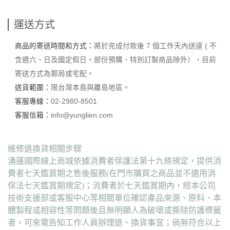
運送方式
商品的寄送時間和方式：
將於完成付款後 7 個工作天內送達 ( 不
含週六、日及國定假日。部份預購、特別訂製商品除外），目前
寄送方式為郵局或宅配。
送貨範圍：
限台灣本島與離島地區。
客服專線：
02-2980-8501
客服信箱：
info@yunglien.com
維修退換貨相關步驟
湧蓮國際線上商城依據消費者保護法第十九條規定，提供消
費者七天鑑賞期之售後服務(在門市購買之商品並不適用消
保法七天鑑賞期規定)；消費者於七天鑑賞期內，經本公司
技術支援部或客服中心等相關單位確認產品來源、原料、本
體製程或相容性等問題後且無明顯人為破壞或撕除防護標籤
者，可來電告知工作人員辦理退、換貨事宜；倘無符合以上