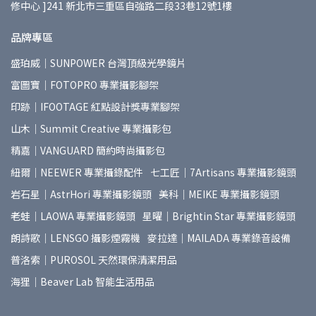
修中心 ]241 新北市三重區自強路二段33巷12號1樓
品牌專區
盛珀威｜SUNPOWER 台灣頂級光學鏡片
富圖寶｜FOTOPRO 專業攝影腳架
印跡｜IFOOTAGE 紅點設計獎專業腳架
山木｜Summit Creative 專業攝影包
精嘉｜VANGUARD 簡約時尚攝影包
紐爾｜NEEWER 專業攝錄配件
七工匠｜7Artisans 專業攝影鏡頭
岩石星｜AstrHori 專業攝影鏡頭
美科｜MEIKE 專業攝影鏡頭
老蛙｜LAOWA 專業攝影鏡頭
星曜｜Brightin Star 專業攝影鏡頭
朗詩歌｜LENSGO 攝影煙霧機
麥拉達｜MAILADA 專業錄音設備
普洛索｜PUROSOL 天然環保清潔用品
海狸｜Beaver Lab 智能生活用品