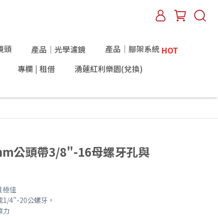
鏡頭
產品｜腳架系統
產品｜光學濾鏡
HOT
專欄 | 租借
湧蓮紅利樂園(兌換)
16mm公頭帶3/8"-16母螺牙孔與
性極佳
1/4"-20公螺牙。
擦力