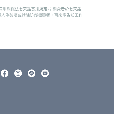
適用消保法七天鑑賞期規定)；消費者於七天鑑
顯人為破壞或撕除防護標籤者，可來電告知工作