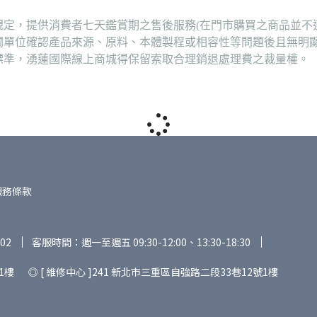
定，提供消費者七天鑑賞期之售後服務(在門市購買之商品並不
關單位確認產品來源、原料、本體製程或相容性等問題後且無明
標準，湧蓮國際線上商城得保留索取合理銷退處理費之裁量權。
服務條款
02
客服時間：週一至週五 09:30-12:00、13:30-18:30
1樓 ◎ [ 維修中心 ]241 新北市三重區自強路二段33巷12號1樓