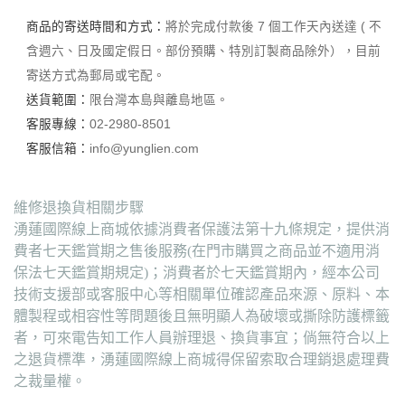
商品的寄送時間和方式：
將於完成付款後 7 個工作天內送達 ( 不
含週六、日及國定假日。部份預購、特別訂製商品除外），目前
寄送方式為郵局或宅配。
送貨範圍：
限台灣本島與離島地區。
客服專線：
02-2980-8501
客服信箱：
info@yunglien.com
維修退換貨相關步驟
湧蓮國際線上商城依據消費者保護法第十九條規定，提供消
費者七天鑑賞期之售後服務(在門市購買之商品並不適用消
保法七天鑑賞期規定)；消費者於七天鑑賞期內，經本公司
技術支援部或客服中心等相關單位確認產品來源、原料、本
體製程或相容性等問題後且無明顯人為破壞或撕除防護標籤
者，可來電告知工作人員辦理退、換貨事宜；倘無符合以上
之退貨標準，湧蓮國際線上商城得保留索取合理銷退處理費
之裁量權。