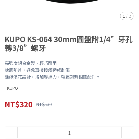
1
/
2
KUPO KS-064 30mm圓盤附1/4”牙孔
轉3/8”螺牙
高強度鋁合金製，輕巧耐用
橡膠墊片，避免直接接觸造成刮傷
邊緣滾花設計，增加摩擦力，輕鬆鎖緊相關配件。
KUPO
NT$320
NT$530