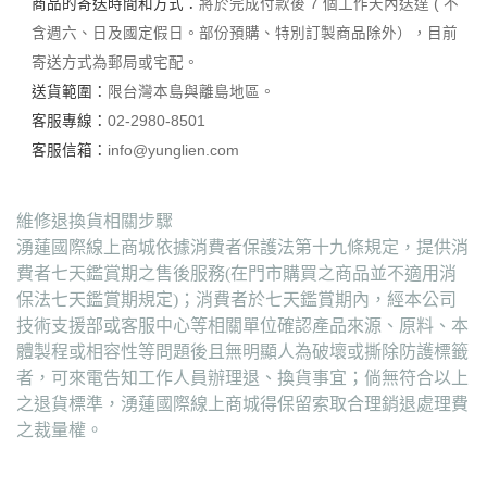
商品的寄送時間和方式：
將於完成付款後 7 個工作天內送達 ( 不
含週六、日及國定假日。部份預購、特別訂製商品除外），目前
寄送方式為郵局或宅配。
送貨範圍：
限台灣本島與離島地區。
客服專線：
02-2980-8501
客服信箱：
info@yunglien.com
維修退換貨相關步驟
湧蓮國際線上商城依據消費者保護法第十九條規定，提供消
費者七天鑑賞期之售後服務(在門市購買之商品並不適用消
保法七天鑑賞期規定)；消費者於七天鑑賞期內，經本公司
技術支援部或客服中心等相關單位確認產品來源、原料、本
體製程或相容性等問題後且無明顯人為破壞或撕除防護標籤
者，可來電告知工作人員辦理退、換貨事宜；倘無符合以上
之退貨標準，湧蓮國際線上商城得保留索取合理銷退處理費
之裁量權。