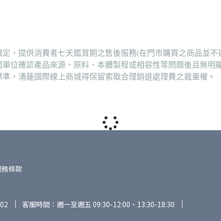
定，提供消費者七天鑑賞期之售後服務(在門市購買之商品並不
關單位確認產品來源、原料、本體製程或相容性等問題後且無明
標準，湧蓮國際線上商城得保留索取合理銷退處理費之裁量權。
服務條款
02
客服時間：週一至週五 09:30-12:00、13:30-18:30