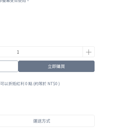
可當作螢幕支架使用。
立即購買
 」可以折抵紅利
0
點 (約等於
NT$0
)
運送方式