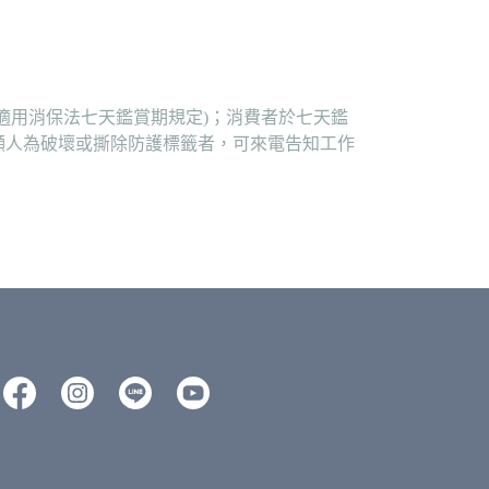
適用消保法七天鑑賞期規定)；消費者於七天鑑
顯人為破壞或撕除防護標籤者，可來電告知工作