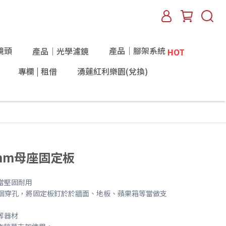
鏡頭
產品｜腳架系統
產品｜光學濾鏡
HOT
專欄 | 租借
湧蓮紅利樂園(兌換)
28mm母座固定板
當堅固耐用
有8個穿孔，將固定板釘於於牆面、地板、蘋果箱等當做支
等器材