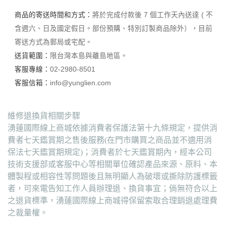
商品的寄送時間和方式：
將於完成付款後 7 個工作天內送達 ( 不
含週六、日及國定假日。部份預購、特別訂製商品除外），目前
寄送方式為郵局或宅配。
送貨範圍：
限台灣本島與離島地區。
客服專線：
02-2980-8501
客服信箱：
info@yunglien.com
維修退換貨相關步驟
湧蓮國際線上商城依據消費者保護法第十九條規定，提供消
費者七天鑑賞期之售後服務(在門市購買之商品並不適用消
保法七天鑑賞期規定)；消費者於七天鑑賞期內，經本公司
技術支援部或客服中心等相關單位確認產品來源、原料、本
體製程或相容性等問題後且無明顯人為破壞或撕除防護標籤
者，可來電告知工作人員辦理退、換貨事宜；倘無符合以上
之退貨標準，湧蓮國際線上商城得保留索取合理銷退處理費
之裁量權。