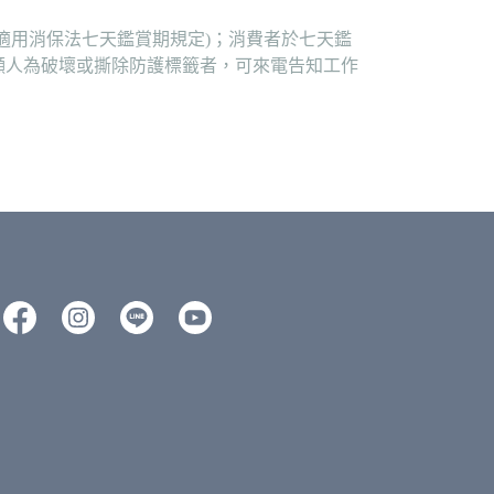
適用消保法七天鑑賞期規定)；消費者於七天鑑
顯人為破壞或撕除防護標籤者，可來電告知工作