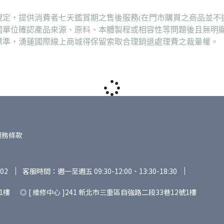
定，提供消費者七天鑑賞期之售後服務(在門市購買之商品並不
關單位確認產品來源、原料、本體製程或相容性等問題後且無明
標準，湧蓮國際線上商城得保留索取合理銷退處理費之裁量權。
服務條款
02
客服時間：週一至週五 09:30-12:00、13:30-18:30
1樓 ◎ [ 維修中心 ]241 新北市三重區自強路二段33巷12號1樓