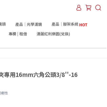
鏡頭
產品｜腳架系統
產品｜光學濾鏡
HOT
專欄 | 租借
湧蓮紅利樂園(兌換)
C型夾專用16mm六角公頭3/8''-16
的韌性