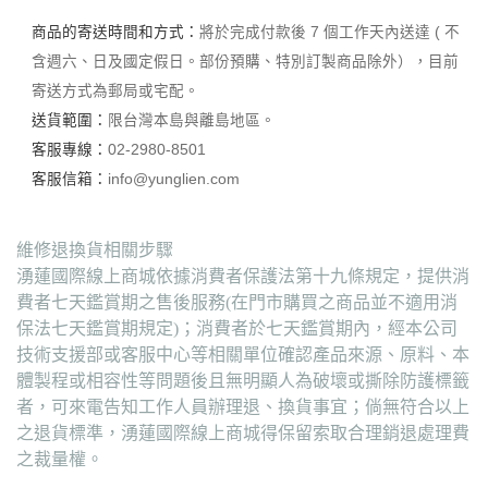
商品的寄送時間和方式：
將於完成付款後 7 個工作天內送達 ( 不
含週六、日及國定假日。部份預購、特別訂製商品除外），目前
寄送方式為郵局或宅配。
送貨範圍：
限台灣本島與離島地區。
客服專線：
02-2980-8501
客服信箱：
info@yunglien.com
維修退換貨相關步驟
湧蓮國際線上商城依據消費者保護法第十九條規定，提供消
費者七天鑑賞期之售後服務(在門市購買之商品並不適用消
保法七天鑑賞期規定)；消費者於七天鑑賞期內，經本公司
技術支援部或客服中心等相關單位確認產品來源、原料、本
體製程或相容性等問題後且無明顯人為破壞或撕除防護標籤
者，可來電告知工作人員辦理退、換貨事宜；倘無符合以上
之退貨標準，湧蓮國際線上商城得保留索取合理銷退處理費
之裁量權。