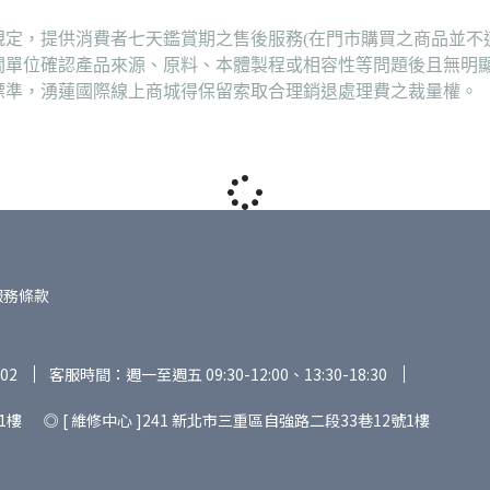
定，提供消費者七天鑑賞期之售後服務(在門市購買之商品並不
關單位確認產品來源、原料、本體製程或相容性等問題後且無明
標準，湧蓮國際線上商城得保留索取合理銷退處理費之裁量權。
服務條款
02
客服時間：週一至週五 09:30-12:00、13:30-18:30
1樓 ◎ [ 維修中心 ]241 新北市三重區自強路二段33巷12號1樓