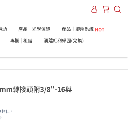
鏡頭
產品｜腳架系統
產品｜光學濾鏡
HOT
專欄 | 租借
湧蓮紅利樂園(兌換)
 16mm轉接頭附3/8"-16與
性極佳。
合