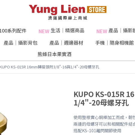
生活｜精選商品
產品｜攝影
X100系列配件
NEW
NEW
產品｜攝影背包
產品｜週邊器材
手機｜隨身相機館
熊蜂日本果實酒
40%果肉！
KUPO KS-015R 16mm轉接頭附3/8"-16與1/4"-20母螺牙孔
KUPO KS-015R
1/4"-20母螺牙孔
使用整根實心銅棒加工而成，韌
兩邊的母螺牙可以和相關配件結
搭配KS-101離閃關節使用