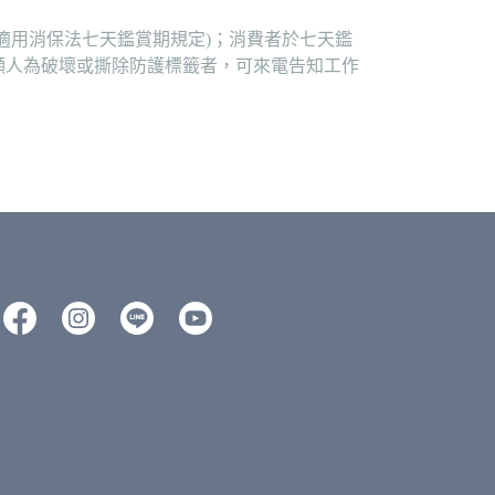
適用消保法七天鑑賞期規定)；消費者於七天鑑
顯人為破壞或撕除防護標籤者，可來電告知工作