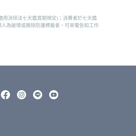
適用消保法七天鑑賞期規定)；消費者於七天鑑
顯人為破壞或撕除防護標籤者，可來電告知工作