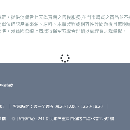
定，提供消費者七天鑑賞期之售後服務(在門市購買之商品並不
關單位確認產品來源、原料、本體製程或相容性等問題後且無明
標準，湧蓮國際線上商城得保留索取合理銷退處理費之裁量權。
服務條款
02
客服時間：週一至週五 09:30-12:00、13:30-18:30
1樓 ◎ [ 維修中心 ]241 新北市三重區自強路二段33巷12號1樓