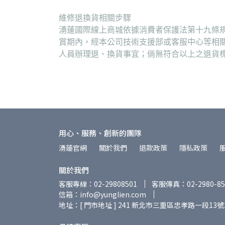
維修退換貨相關步驟
湧蓮國際線上商城依據消費者保護法第十九條規
賞期內，經本公司技術支援部或客服中心等相
人員辦理退、換貨事宜；倘無符合以上之退貨
用心、服務、創新的團隊
湧蓮官網
關於我們
退款政策
隱私政策
關於我們
客服專線：02-29808501
客服傳真：02-2980-85
信箱：info@yunglien.com
地址：[ 門市地址 ] 241 新北市三重區忠孝路一段13號