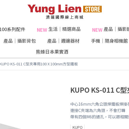
生活｜精選商品
產品｜攝影
X100系列配件
NEW
NEW
產品｜攝影背包
產品｜週邊器材
手機｜隨身相機館
熊蜂日本果實酒
40%果肉！
KUPO KS-011 C型夾專用100 X 100mm方型鐵板
KUPO KS-011 
中心16mm六角公頭焊鐵板焊接
連接C夾端為六角頭，不會打轉
帶有四個M6的通孔，可以跟相
KUPO