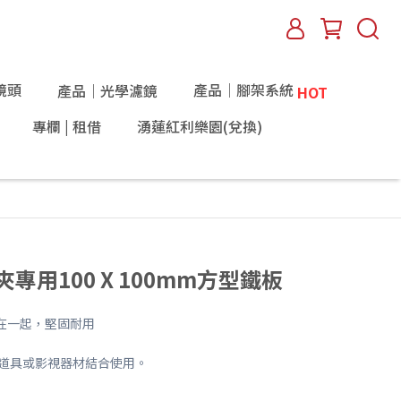
鏡頭
產品｜腳架系統
產品｜光學濾鏡
HOT
專欄 | 租借
湧蓮紅利樂園(兌換)
C型夾專用100 X 100mm方型鐵板
在一起，堅固耐用
關道具或影視器材結合使用。