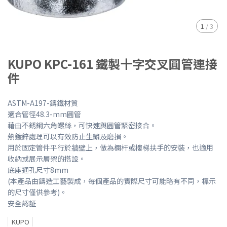
1
/
3
KUPO KPC-161 鐵製十字交叉圓管連接
件
ASTM-A197-鑄鐵材質
適合管徑48.3-mm圓管
藉由不銹鋼六角螺絲，可快速與圓管緊密接合。
熱鍍鋅處理可以有效防止生鏽及磨損。
用於固定管件平行於牆壁上，做為欄杆或樓梯扶手的安裝，也適用
收納或展示層架的搭設。
底座通孔尺寸8mm
(本產品由鑄造工藝製成，每個產品的實際尺寸可能略有不同，標示
的尺寸僅供參考)。
安全認証
KUPO