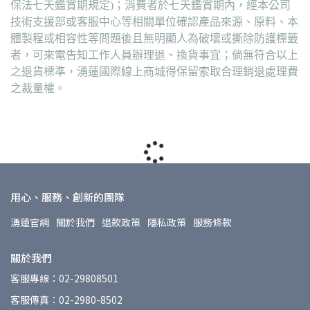
保法七天鑑賞期規定)；消費者於七天鑑賞期內，經本公司
技術支援部或客服中心等相關單位確認產品來源、原料、本
體製程或相容性等問題後且無明顯人為破壞或撕除防護標籤
者，可來電告知工作人員辦理退、換貨事宜；倘無符合以上
之退貨標準，湧蓮國際線上商城得保留索取合理銷退處理費
之裁量權。
用心、服務、創新的團隊
湧蓮官網
關於我們
退款政策
隱私政策
服務條款
關於我們
客服專線：02-29808501
客服傳真：02-2980-8502