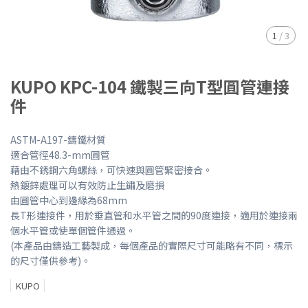
1
/
3
KUPO KPC-104 鐵製三向T型圓管連接
件
ASTM-A197-鑄鐵材質
適合管徑48.3-mm圓管
藉由不銹鋼六角螺絲，可快速與圓管緊密接合。
熱鍍鋅處理可以有效防止生鏽及磨損
由圓管中心到邊緣為68mm
長T形連接件，用於垂直管和水平管之間的90度連接，適用於連接兩
個水平管或使單個管件通過。
(本產品由鑄造工藝製成，每個產品的實際尺寸可能略有不同，標示
的尺寸僅供參考)。
KUPO