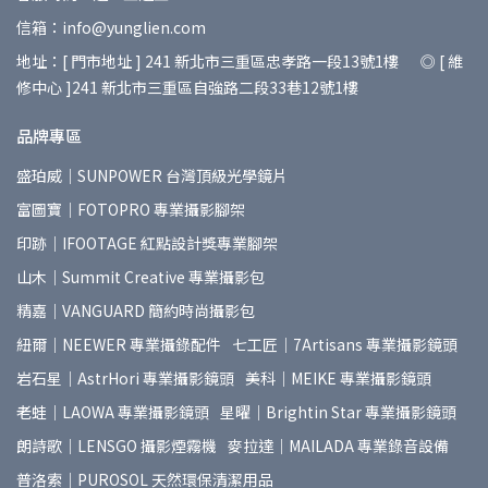
信箱：info@yunglien.com
地址：[ 門市地址 ] 241 新北市三重區忠孝路一段13號1樓 ◎ [ 維
修中心 ]241 新北市三重區自強路二段33巷12號1樓
品牌專區
盛珀威｜SUNPOWER 台灣頂級光學鏡片
富圖寶｜FOTOPRO 專業攝影腳架
印跡｜IFOOTAGE 紅點設計獎專業腳架
山木｜Summit Creative 專業攝影包
精嘉｜VANGUARD 簡約時尚攝影包
紐爾｜NEEWER 專業攝錄配件
七工匠｜7Artisans 專業攝影鏡頭
岩石星｜AstrHori 專業攝影鏡頭
美科｜MEIKE 專業攝影鏡頭
老蛙｜LAOWA 專業攝影鏡頭
星曜｜Brightin Star 專業攝影鏡頭
朗詩歌｜LENSGO 攝影煙霧機
麥拉達｜MAILADA 專業錄音設備
普洛索｜PUROSOL 天然環保清潔用品