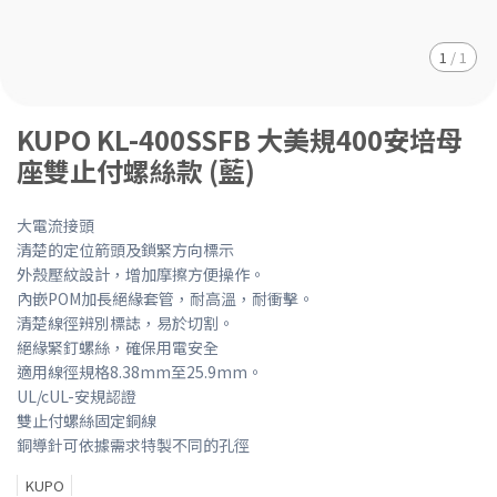
1
/
1
KUPO KL-400SSFB 大美規400安培母
座雙止付螺絲款 (藍)
大電流接頭
清楚的定位箭頭及鎖緊方向標示
外殼壓紋設計，增加摩擦方便操作。
內嵌POM加長絕緣套管，耐高溫，耐衝擊。
清楚線徑辨別標誌，易於切割。
絕緣緊釘螺絲，確保用電安全
適用線徑規格8.38mm至25.9mm。
UL/cUL-安規認證
雙止付螺絲固定銅線
銅導針可依據需求特製不同的孔徑
KUPO