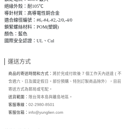
絕緣外殼：耐105℃
導針材質：高導電性銅合金
適合線徑編號：#6,-#4,-#2,-2/0,-4/0
鎖緊螺絲材料：POM(塑鋼)
顏色：藍色
國際安全認證：UL、Cul
運送方式
商品的寄送時間和方式：
將於完成付款後 7 個工作天內送達 ( 不
含週六、日及國定假日。部份預購、特別訂製商品除外），目前
寄送方式為郵局或宅配。
送貨範圍：
限台灣本島與離島地區。
客服專線：
02-2980-8501
客服信箱：
info@yunglien.com