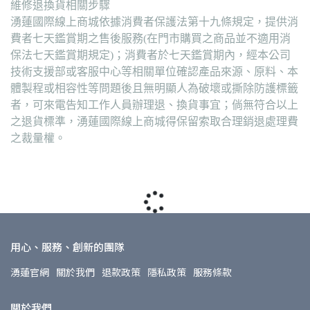
維修退換貨相關步驟
湧蓮國際線上商城依據消費者保護法第十九條規定，提供消
費者七天鑑賞期之售後服務(在門市購買之商品並不適用消
保法七天鑑賞期規定)；消費者於七天鑑賞期內，經本公司
技術支援部或客服中心等相關單位確認產品來源、原料、本
體製程或相容性等問題後且無明顯人為破壞或撕除防護標籤
者，可來電告知工作人員辦理退、換貨事宜；倘無符合以上
之退貨標準，湧蓮國際線上商城得保留索取合理銷退處理費
之裁量權。
用心、服務、創新的團隊
湧蓮官網
關於我們
退款政策
隱私政策
服務條款
關於我們