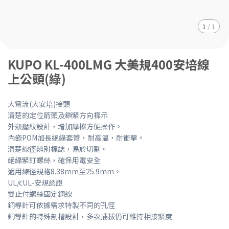
1
/
1
KUPO KL-400LMG 大美規400安培線
上公頭(綠)
大電流(大安培)接頭
清楚的定位箭頭及鎖緊方向標示
外殼壓紋設計，增加摩擦方便操作。
內嵌POM加長絕緣套管，耐高溫，耐衝擊。
清楚線徑辨別標誌，易於切割。
絕緣緊釘螺絲，確保用電安全
適用線徑規格8.38mm至25.9mm。
UL/cUL-安規認證
雙止付螺絲固定銅線
銅導針可依據需求特製不同的孔徑
銅導針的特殊剖槽設計，多次插拔仍可維持相接緊度