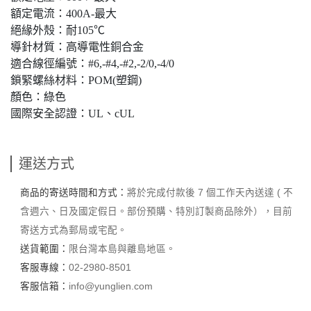
額定電流：400A-最大
絕緣外殼：耐105℃
導針材質：高導電性銅合金
適合線徑編號：#6,-#4,-#2,-2/0,-4/0
鎖緊螺絲材料：POM(塑鋼)
顏色：綠色
國際安全認證：UL、cUL
運送方式
商品的寄送時間和方式：
將於完成付款後 7 個工作天內送達 ( 不
含週六、日及國定假日。部份預購、特別訂製商品除外），目前
寄送方式為郵局或宅配。
送貨範圍：
限台灣本島與離島地區。
客服專線：
02-2980-8501
客服信箱：
info@yunglien.com