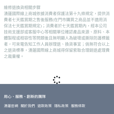
維修退換貨相關步驟
湧蓮國際線上商城依據消費者保護法第十九條規定，提供消
費者七天鑑賞期之售後服務(在門市購買之商品並不適用消
保法七天鑑賞期規定)；消費者於七天鑑賞期內，經本公司
技術支援部或客服中心等相關單位確認產品來源、原料、本
體製程或相容性等問題後且無明顯人為破壞或撕除防護標籤
者，可來電告知工作人員辦理退、換貨事宜；倘無符合以上
之退貨標準，湧蓮國際線上商城得保留索取合理銷退處理費
之裁量權。
用心、服務、創新的團隊
湧蓮官網
關於我們
退款政策
隱私政策
服務條款