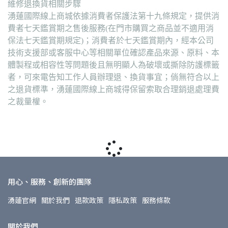
維修退換貨相關步驟
湧蓮國際線上商城依據消費者保護法第十九條規定，提供消
費者七天鑑賞期之售後服務(在門市購買之商品並不適用消
保法七天鑑賞期規定)；消費者於七天鑑賞期內，經本公司
技術支援部或客服中心等相關單位確認產品來源、原料、本
體製程或相容性等問題後且無明顯人為破壞或撕除防護標籤
者，可來電告知工作人員辦理退、換貨事宜；倘無符合以上
之退貨標準，湧蓮國際線上商城得保留索取合理銷退處理費
之裁量權。
用心、服務、創新的團隊
湧蓮官網
關於我們
退款政策
隱私政策
服務條款
關於我們