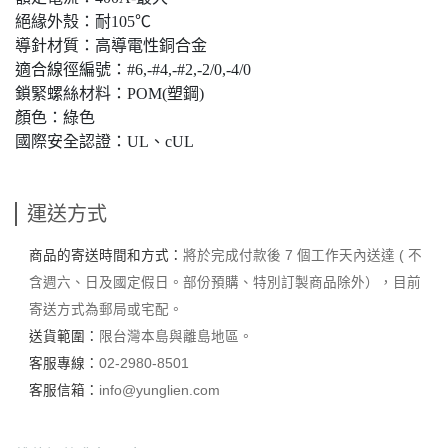
絕緣外殼：耐105℃
導針材質：高導電性銅合金
適合線徑編號：#6,-#4,-#2,-2/0,-4/0
鎖緊螺絲材料：POM(塑鋼)
顏色：綠色
國際安全認證：UL、cUL
運送方式
商品的寄送時間和方式：
將於完成付款後 7 個工作天內送達 ( 不
含週六、日及國定假日。部份預購、特別訂製商品除外），目前
寄送方式為郵局或宅配。
送貨範圍：
限台灣本島與離島地區。
客服專線：
02-2980-8501
客服信箱：
info@yunglien.com