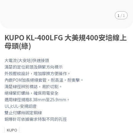
1
/
1
KUPO KL-400LFG 大美規400安培線上
母頭(綠)
大電流(大安培)快速接頭
清楚的定位箭頭及鎖緊方向標示
外殼壓紋設計，增加摩擦方便操作。
內嵌POM加長絕緣套管，耐高溫，耐衝擊。
清楚線徑辨別標誌，易於切割。
絕緣緊釘螺絲，確保用電安全
適用線徑規格8.38mm至25.9mm。
UL/cUL-安規認證
雙止付螺絲固定銅線
銅導針可依據需求特製不同的孔徑
KUPO