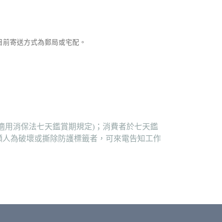
，目前寄送方式為郵局或宅配。
適用消保法七天鑑賞期規定)；消費者於七天鑑
顯人為破壞或撕除防護標籤者，可來電告知工作