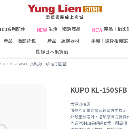
生活｜精選商品
產品｜攝影
X100系列配件
NEW
NEW
產品｜攝影背包
產品｜週邊器材
手機｜隨身相機館
熊蜂日本果實酒
KUPO KL-150SFB 小美規150安培母座(藍)
KUPO KL-150S
大電流接頭
清楚的定位箭頭及鎖緊方向標示
外殼壓紋設計，增加摩擦方便操
內嵌POM加長絕緣套管，耐高溫