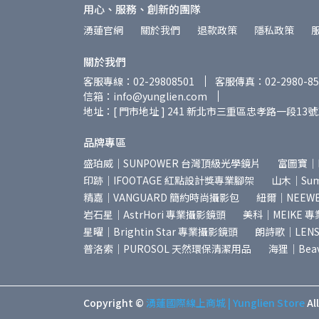
用心、服務、創新的團隊
湧蓮官網
關於我們
退款政策
隱私政策
關於我們
客服專線：02-29808501
客服傳真：02-2980-85
信箱：info@yunglien.com
地址：[ 門市地址 ] 241 新北市三重區忠孝路一段13號
品牌專區
盛珀威｜SUNPOWER 台灣頂級光學鏡片
富圖寶｜
印跡｜IFOOTAGE 紅點設計獎專業腳架
山木｜Summ
精嘉｜VANGUARD 簡約時尚攝影包
紐爾｜NEEW
岩石星｜AstrHori 專業攝影鏡頭
美科｜MEIKE 
星曜｜Brightin Star 專業攝影鏡頭
朗詩歌｜LEN
普洛索｜PUROSOL 天然環保清潔用品
海狸｜Bea
Copyright ©
湧蓮國際線上商城 | Yunglien Store
Al