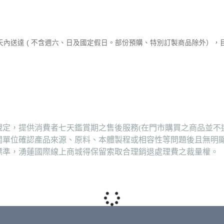
作天內送達 ( 不含週六、日及國定假日。部份預購、特別訂製商品除外）
定，提供消費者七天鑑賞期之售後服務(在門市購買之商品並不
關單位確認產品來源、原料、本體製程或相容性等問題後且無明
標準，湧蓮國際線上商城得保留索取合理銷退處理費之裁量權。