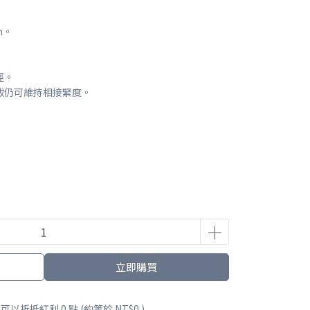
m。
徑。
拔仍可維持相接緊度。
立即購買
 」可以折抵紅利
0
點 (約等於
NT$0
)