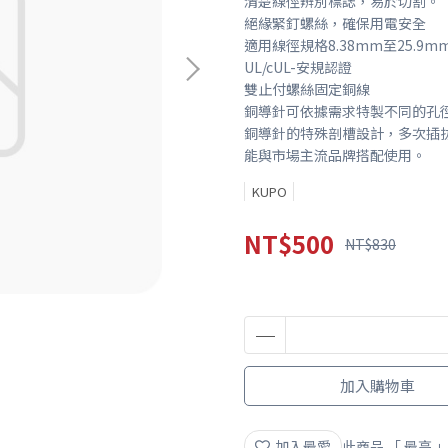
清楚線徑辨別標誌，易於切割。
絕緣緊釘螺絲，確保用電安全
適用線徑規格8.38mm至25.9m
UL/cUL-安規認證
雙止付螺絲固定銅線
銅導針可依據需求特製不同的孔
銅導針的特殊剖槽設計，多次插
能與市場主流品牌搭配使用。
KUPO
NT$500
NT$830
加入購物車
加入最愛
此商品 「 最高