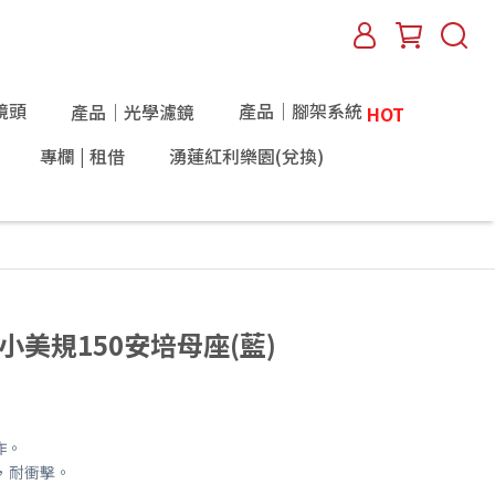
鏡頭
產品｜腳架系統
產品｜光學濾鏡
HOT
專欄 | 租借
湧蓮紅利樂園(兌換)
FB 小美規150安培母座(藍)
作。
，耐衝擊。