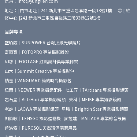
信箱：info@yunglien.com
地址：[ 門市地址 ] 241 新北市三重區忠孝路一段13號1樓 ◎ [ 維
修中心 ]241 新北市三重區自強路二段33巷12號1樓
品牌專區
盛珀威｜SUNPOWER 台灣頂級光學鏡片
富圖寶｜FOTOPRO 專業攝影腳架
印跡｜IFOOTAGE 紅點設計獎專業腳架
山木｜Summit Creative 專業攝影包
精嘉｜VANGUARD 簡約時尚攝影包
紐爾｜NEEWER 專業攝錄配件
七工匠｜7Artisans 專業攝影鏡頭
岩石星｜AstrHori 專業攝影鏡頭
美科｜MEIKE 專業攝影鏡頭
老蛙｜LAOWA 專業攝影鏡頭
星曜｜Brightin Star 專業攝影鏡頭
朗詩歌｜LENSGO 攝影煙霧機
麥拉達｜MAILADA 專業錄音設備
普洛索｜PUROSOL 天然環保清潔用品