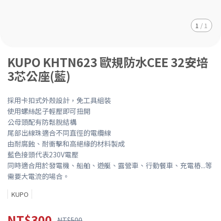
1
/
1
KUPO KHTN623 歐規防水CEE 32安培
3芯公座(藍)
採用卡扣式外殼設計，免工具組裝
使用螺絲起子輕壓即可扭開
公母頭配有防鬆脫結構
尾部出線珠適合不同直徑的電纜線
由耐腐蝕、耐衝擊和高絕緣的材料製成
藍色接頭代表230V電壓
同時適合用於發電機、船舶、遊艇、露營車、行動餐車、充電樁...等
需要大電流的場合。
KUPO
NT$300
NT$500