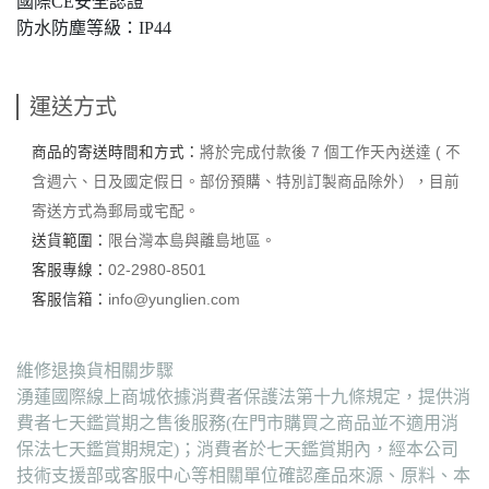
國際CE安全認證
防水防塵等級：IP44
運送方式
商品的寄送時間和方式：
將於完成付款後 7 個工作天內送達 ( 不
含週六、日及國定假日。部份預購、特別訂製商品除外），目前
寄送方式為郵局或宅配。
送貨範圍：
限台灣本島與離島地區。
客服專線：
02-2980-8501
客服信箱：
info@yunglien.com
維修退換貨相關步驟
湧蓮國際線上商城依據消費者保護法第十九條規定，提供消
費者七天鑑賞期之售後服務(在門市購買之商品並不適用消
保法七天鑑賞期規定)；消費者於七天鑑賞期內，經本公司
技術支援部或客服中心等相關單位確認產品來源、原料、本