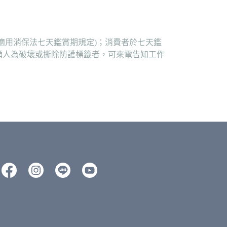
適用消保法七天鑑賞期規定)；消費者於七天鑑
顯人為破壞或撕除防護標籤者，可來電告知工作