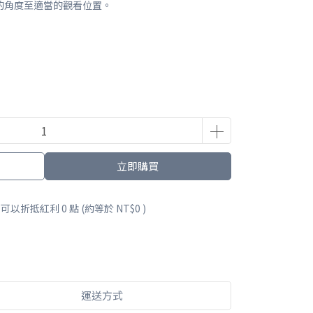
的角度至適當的觀看位置。
立即購買
 」可以折抵紅利
0
點 (約等於
NT$0
)
運送方式