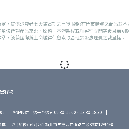
定，提供消費者七天鑑賞期之售後服務(在門市購買之商品並不
關單位確認產品來源、原料、本體製程或相容性等問題後且無明
標準，湧蓮國際線上商城得保留索取合理銷退處理費之裁量權。
服務條款
02
客服時間：週一至週五 09:30-12:00、13:30-18:30
1樓 ◎ [ 維修中心 ]241 新北市三重區自強路二段33巷12號1樓