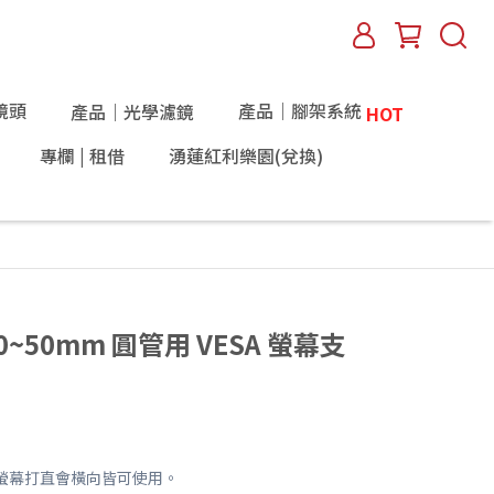
鏡頭
產品｜腳架系統
產品｜光學濾鏡
HOT
專欄 | 租借
湧蓮紅利樂園(兌換)
 40~50mm 圓管用 VESA 螢幕支
螢幕打直會橫向皆可使用。