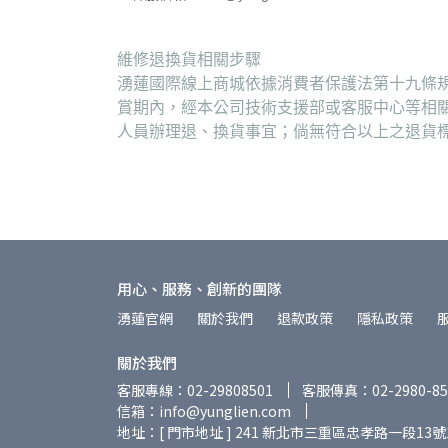
維修退換貨相關步驟
湧蓮國際線上商城依據消費者保護法第十九條規
賞期內，經本公司技術支援部或客服中心等相
人員辦理退、換貨事宜；倘無符合以上之退貨
用心、服務、創新的團隊
湧蓮官網
關於我們
退款政策
隱私政策
關於我們
客服專線：02-29808501
客服傳真：02-2980-85
信箱：info@yunglien.com
地址：[ 門市地址 ] 241 新北市三重區忠孝路一段13號