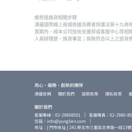
維修退換貨相關步驟
湧蓮國際線上商城依據消費者保護法第十九條規
賞期內，經本公司技術支援部或客服中心等相
人員辦理退、換貨事宜；倘無符合以上之退貨
用心、服務、創新的團隊
湧蓮官網
關於我們
退款政策
隱私政策
關於我們
客服專線：02-29808501
客服傳真：02-2980-85
信箱：info@yunglien.com
地址：[ 門市地址 ] 241 新北市三重區忠孝路一段13號