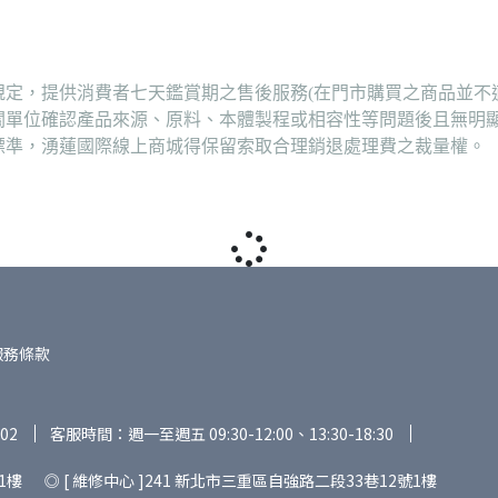
定，提供消費者七天鑑賞期之售後服務(在門市購買之商品並不
關單位確認產品來源、原料、本體製程或相容性等問題後且無明
標準，湧蓮國際線上商城得保留索取合理銷退處理費之裁量權。
服務條款
02
客服時間：週一至週五 09:30-12:00、13:30-18:30
1樓 ◎ [ 維修中心 ]241 新北市三重區自強路二段33巷12號1樓