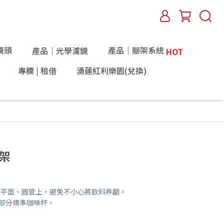
鏡頭
產品｜腳架系統
產品｜光學濾鏡
HOT
專欄 | 租借
湧蓮紅利樂園(兌換)
杯架
在平面、圓管上，避免不小心將飲料弄翻。
大部分標準咖啡杯。