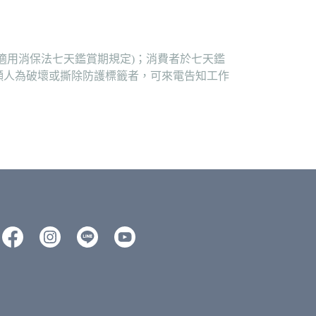
適用消保法七天鑑賞期規定)；消費者於七天鑑
顯人為破壞或撕除防護標籤者，可來電告知工作