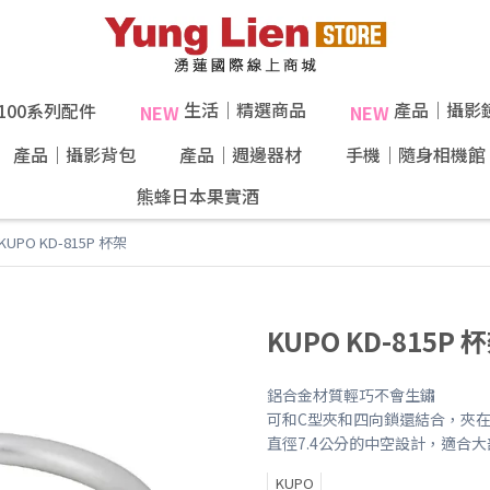
生活｜精選商品
產品｜攝影
X100系列配件
NEW
NEW
產品｜攝影背包
產品｜週邊器材
手機｜隨身相機館
熊蜂日本果實酒
KUPO KD-815P 杯架
KUPO KD-815P 
鋁合金材質輕巧不會生鏽
可和C型夾和四向鎖還結合，夾
直徑7.4公分的中空設計，適合
KUPO