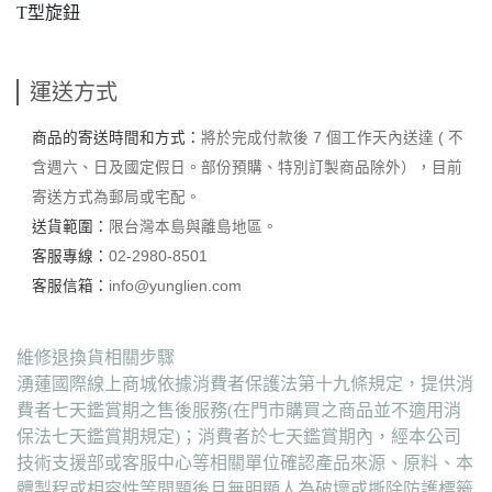
T型旋鈕
運送方式
商品的寄送時間和方式：
將於完成付款後 7 個工作天內送達 ( 不
含週六、日及國定假日。部份預購、特別訂製商品除外），目前
寄送方式為郵局或宅配。
送貨範圍：
限台灣本島與離島地區。
客服專線：
02-2980-8501
客服信箱：
info@yunglien.com
維修退換貨相關步驟
湧蓮國際線上商城依據消費者保護法第十九條規定，提供消
費者七天鑑賞期之售後服務(在門市購買之商品並不適用消
保法七天鑑賞期規定)；消費者於七天鑑賞期內，經本公司
技術支援部或客服中心等相關單位確認產品來源、原料、本
體製程或相容性等問題後且無明顯人為破壞或撕除防護標籤