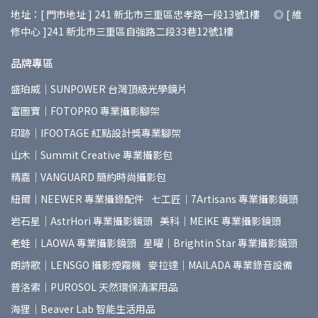
地址：[ 門市地址 ] 241 新北市三重區忠孝路一段13號1樓 ◎ [ 維
修中心 ]241 新北市三重區自強路二段33巷12號1樓
品牌專區
盛珀威｜SUNPOWER 台灣頂級光學鏡片
富圖寶｜FOTOPRO 專業攝影腳架
印跡｜IFOOTAGE 紅點設計獎專業腳架
山木｜Summit Creative 專業攝影包
精嘉｜VANGUARD 簡約時尚攝影包
紐爾｜NEEWER 專業攝錄配件
七工匠｜7Artisans 專業攝影鏡頭
岩石星｜AstrHori 專業攝影鏡頭
美科｜MEIKE 專業攝影鏡頭
老蛙｜LAOWA 專業攝影鏡頭
星曜｜Brightin Star 專業攝影鏡頭
朗詩歌｜LENSGO 攝影煙霧機
麥拉達｜MAILADA 專業錄音設備
普洛索｜PUROSOL 天然環保清潔用品
海狸｜Beaver Lab 智能生活用品