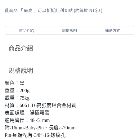
此商品 「 最高 」可以折抵紅利
0
點 (約等於
NT$0
)
商品介紹
規格說明
運送方式
商品介紹
規格說明
顏色：黑
重量：200g
載重：75kg
材質：6061-T6高強度鋁合金材質
表面處理：陽極霧黑
適用管徑：48~51mm
附-16mm-Baby-Pin、長度-:-70mm
Pin-尾端配有-3/8”-16-螺紋孔