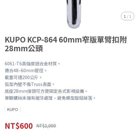
1
/
1
KUPO KCP-864 60mm窄版單臂扣附
28mm公頭
6061-T6高強度鋁合金材質。
適合48~60mm管徑。
載重可達200公斤。
弧型內壁不傷Truss表面。
底座28mm接頭可方便固定各式影視設備。
單眼螺絲末端有破牙處理，避免蝶型旋鈕掉落。
KUPO
NT$600
NT$1,000