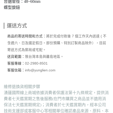
合適管徑：48~60mm
蝶型旋鈕
運送方式
商品的寄送時間和方式：
將於完成付款後 7 個工作天內送達 ( 不
含週六、日及國定假日。部份預購、特別訂製商品除外），目前
寄送方式為郵局或宅配。
送貨範圍：
限台灣本島與離島地區。
客服專線：
02-2980-8501
客服信箱：
info@yunglien.com
維修退換貨相關步驟
湧蓮國際線上商城依據消費者保護法第十九條規定，提供消
費者七天鑑賞期之售後服務(在門市購買之商品並不適用消
保法七天鑑賞期規定)；消費者於七天鑑賞期內，經本公司
技術支援部或客服中心等相關單位確認產品來源、原料、本