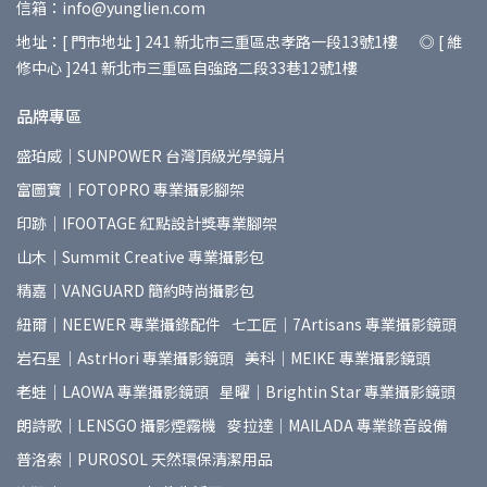
信箱：info@yunglien.com
地址：[ 門市地址 ] 241 新北市三重區忠孝路一段13號1樓 ◎ [ 維
修中心 ]241 新北市三重區自強路二段33巷12號1樓
品牌專區
盛珀威｜SUNPOWER 台灣頂級光學鏡片
富圖寶｜FOTOPRO 專業攝影腳架
印跡｜IFOOTAGE 紅點設計獎專業腳架
山木｜Summit Creative 專業攝影包
精嘉｜VANGUARD 簡約時尚攝影包
紐爾｜NEEWER 專業攝錄配件
七工匠｜7Artisans 專業攝影鏡頭
岩石星｜AstrHori 專業攝影鏡頭
美科｜MEIKE 專業攝影鏡頭
老蛙｜LAOWA 專業攝影鏡頭
星曜｜Brightin Star 專業攝影鏡頭
朗詩歌｜LENSGO 攝影煙霧機
麥拉達｜MAILADA 專業錄音設備
普洛索｜PUROSOL 天然環保清潔用品