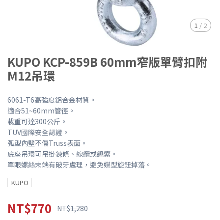
1
/
2
KUPO KCP-859B 60mm窄版單臂扣附
M12吊環
6061-T6高強度鋁合金材質。
適合51~60mm管徑。
載重可達300公斤。
TUV國際安全認證。
弧型內壁不傷Truss表面。
底座吊環可吊掛鍊條、線纜或繩索。
單眼螺絲末端有破牙處理，避免蝶型旋鈕掉落。
KUPO
NT$770
NT$1,280