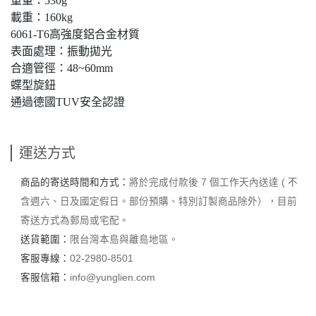
重量：530g
載重：160kg
6061-T6高強度鋁合金材質
表面處理：振動拋光
合適管徑：48~60mm
蝶型旋鈕
通過德國TUV安全認證
運送方式
商品的寄送時間和方式：
將於完成付款後 7 個工作天內送達 ( 不
含週六、日及國定假日。部份預購、特別訂製商品除外），目前
寄送方式為郵局或宅配。
送貨範圍：
限台灣本島與離島地區。
客服專線：
02-2980-8501
客服信箱：
info@yunglien.com