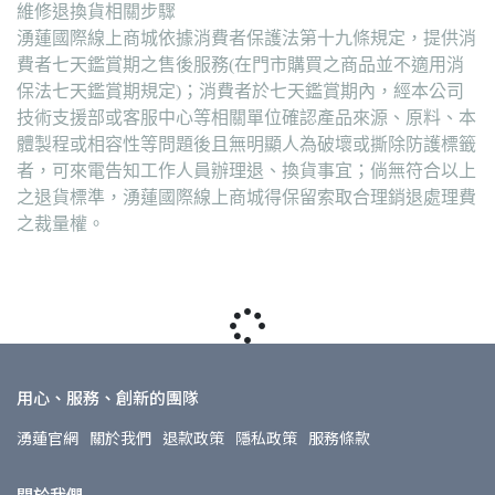
維修退換貨相關步驟
湧蓮國際線上商城依據消費者保護法第十九條規定，提供消
費者七天鑑賞期之售後服務(在門市購買之商品並不適用消
保法七天鑑賞期規定)；消費者於七天鑑賞期內，經本公司
技術支援部或客服中心等相關單位確認產品來源、原料、本
體製程或相容性等問題後且無明顯人為破壞或撕除防護標籤
者，可來電告知工作人員辦理退、換貨事宜；倘無符合以上
之退貨標準，湧蓮國際線上商城得保留索取合理銷退處理費
之裁量權。
用心、服務、創新的團隊
湧蓮官網
關於我們
退款政策
隱私政策
服務條款
關於我們