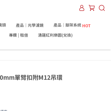
鏡頭
產品｜腳架系統
產品｜光學濾鏡
HOT
專欄 | 租借
湧蓮紅利樂園(兌換)
B 60mm單臂扣附M12吊環