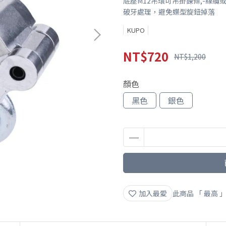
底座M12吊環可吊掛鍊條,-線纜
破牙處理，避免蝶型旋鈕掉落
KUPO
NT$720
NT$1,200
顏色
黑色
銀色
加入最愛
此商品 「 最高