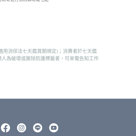
適用消保法七天鑑賞期規定)；消費者於七天鑑
顯人為破壞或撕除防護標籤者，可來電告知工作