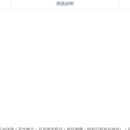
規格說明
作天內送達 ( 不含週六、日及國定假日。部份預購、特別訂製商品除外）