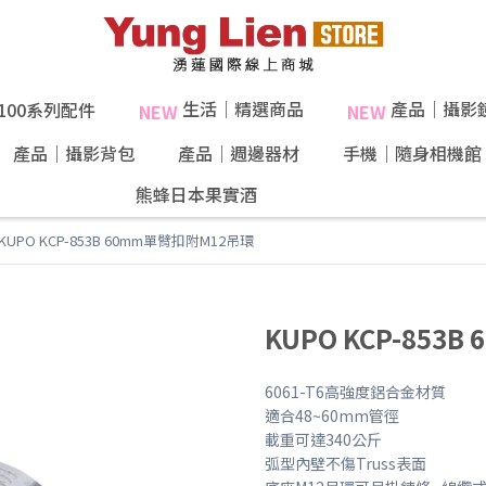
生活｜精選商品
產品｜攝影
X100系列配件
NEW
NEW
產品｜攝影背包
產品｜週邊器材
手機｜隨身相機館
熊蜂日本果實酒
40%果肉！
KUPO KCP-853B 60mm單臂扣附M12吊環
KUPO KCP-853
6061-T6高強度鋁合金材質
適合48~60mm管徑
載重可達340公斤
弧型內壁不傷Truss表面