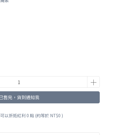
或繩索
已售完，貨到通知我
 」可以折抵紅利
0
點 (約等於
NT$0
)