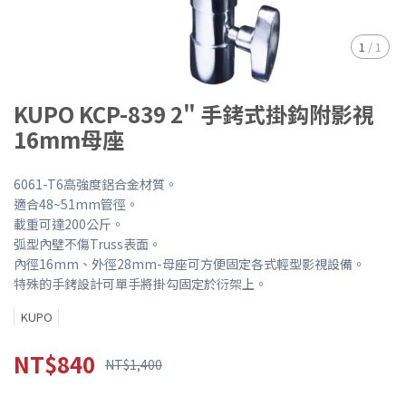
1
/
1
KUPO KCP-839 2" 手銬式掛鈎附影視
16mm母座
6061-T6高強度鋁合金材質。
適合48~51mm管徑。
載重可達200公斤。
弧型內壁不傷Truss表面。
內徑16mm、外徑28mm-母座可方便固定各式輕型影視設備。
特殊的手銬設計可單手將掛勾固定於衍架上。
KUPO
NT$840
NT$1,400