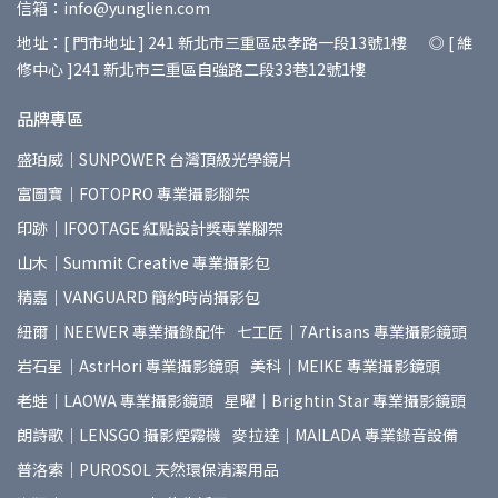
信箱：info@yunglien.com
地址：[ 門市地址 ] 241 新北市三重區忠孝路一段13號1樓 ◎ [ 維
修中心 ]241 新北市三重區自強路二段33巷12號1樓
品牌專區
盛珀威｜SUNPOWER 台灣頂級光學鏡片
富圖寶｜FOTOPRO 專業攝影腳架
印跡｜IFOOTAGE 紅點設計獎專業腳架
山木｜Summit Creative 專業攝影包
精嘉｜VANGUARD 簡約時尚攝影包
紐爾｜NEEWER 專業攝錄配件
七工匠｜7Artisans 專業攝影鏡頭
岩石星｜AstrHori 專業攝影鏡頭
美科｜MEIKE 專業攝影鏡頭
老蛙｜LAOWA 專業攝影鏡頭
星曜｜Brightin Star 專業攝影鏡頭
朗詩歌｜LENSGO 攝影煙霧機
麥拉達｜MAILADA 專業錄音設備
普洛索｜PUROSOL 天然環保清潔用品