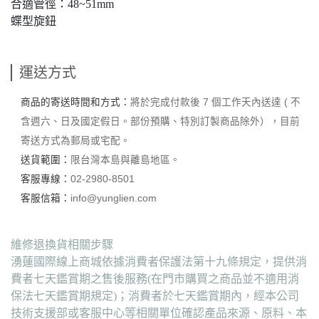
合適管徑：48~51mm
蝶型旋鈕
運送方式
商品的寄送時間和方式：
將於完成付款後 7 個工作天內送達 ( 不
含週六、日及國定假日。部份預購、特別訂製商品除外），目前
寄送方式為郵局或宅配。
送貨範圍：
限台灣本島與離島地區。
客服專線：
02-2980-8501
客服信箱：
info@yunglien.com
維修退換貨相關步驟
湧蓮國際線上商城依據消費者保護法第十九條規定，提供消
費者七天鑑賞期之售後服務(在門市購買之商品並不適用消
保法七天鑑賞期規定)；消費者於七天鑑賞期內，經本公司
技術支援部或客服中心等相關單位確認產品來源、原料、本