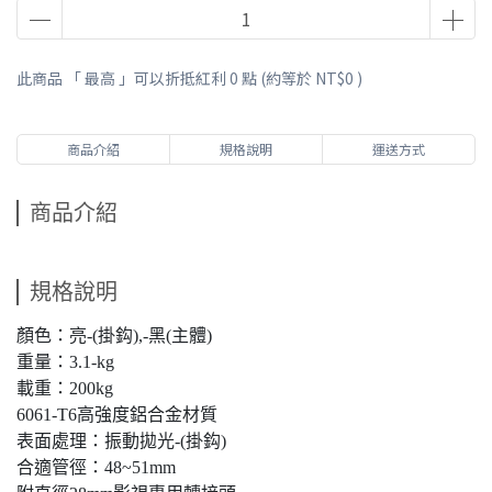
此商品 「 最高 」可以折抵紅利
0
點 (約等於
NT$0
)
商品介紹
規格說明
運送方式
商品介紹
規格說明
顏色：亮-(掛鈎),-黑(主體)
重量：3.1-kg
載重：200kg
6061-T6高強度鋁合金材質
表面處理：振動拋光-(掛鈎)
合適管徑：48~51mm