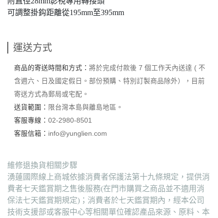
附直徑28mm影視專用轉接頭
可調整掛鈎距離從195mm至395mm
運送方式
商品的寄送時間和方式：
將於完成付款後 7 個工作天內送達 ( 不
含週六、日及國定假日。部份預購、特別訂製商品除外），目前
寄送方式為郵局或宅配。
送貨範圍：
限台灣本島與離島地區。
客服專線：
02-2980-8501
客服信箱：
info@yunglien.com
維修退換貨相關步驟
湧蓮國際線上商城依據消費者保護法第十九條規定，提供消
費者七天鑑賞期之售後服務(在門市購買之商品並不適用消
保法七天鑑賞期規定)；消費者於七天鑑賞期內，經本公司
技術支援部或客服中心等相關單位確認產品來源、原料、本