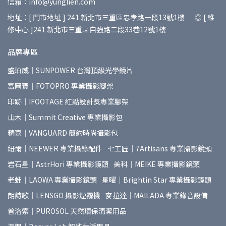
信箱：info@yunglien.com
地址：[ 門市地址 ] 241 新北市三重區忠孝路一段13號1樓 ◎ [ 維
修中心 ]241 新北市三重區自強路二段33巷12號1樓
品牌專區
盛珀威｜SUNPOWER 台灣頂級光學鏡片
富圖寶｜FOTOPRO 專業攝影腳架
印跡｜IFOOTAGE 紅點設計獎專業腳架
山木｜Summit Creative 專業攝影包
精嘉｜VANGUARD 簡約時尚攝影包
紐爾｜NEEWER 專業攝錄配件
七工匠｜7Artisans 專業攝影鏡頭
岩石星｜AstrHori 專業攝影鏡頭
美科｜MEIKE 專業攝影鏡頭
老蛙｜LAOWA 專業攝影鏡頭
星曜｜Brightin Star 專業攝影鏡頭
朗詩歌｜LENSGO 攝影煙霧機
麥拉達｜MAILADA 專業錄音設備
普洛索｜PUROSOL 天然環保清潔用品