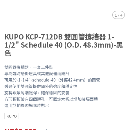
1
/
4
KUPO KCP-712DB 雙圓管撐牆器 1-
1/2" Schedule 40 (O.D. 48.3mm)-黑
色
雙圓管撐牆器，一套三件裝
專為臨時懸掛燈具或其他設備而設計
可用於-1-1/4"-schedule-40（外徑42.4mm）的圓管
透過使用雙圓管提供額外的強度和穩定性
旋轉鎖緊尾端鐵桿，確保穩固的安裝
方形頂板帶有四個通孔，可固定木板以增加接觸面積
適用於拍攝現場臨時懸吊
KUPO