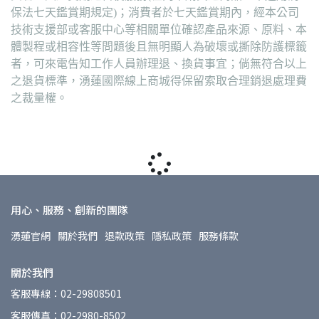
保法七天鑑賞期規定)；消費者於七天鑑賞期內，經本公司
技術支援部或客服中心等相關單位確認產品來源、原料、本
體製程或相容性等問題後且無明顯人為破壞或撕除防護標籤
者，可來電告知工作人員辦理退、換貨事宜；倘無符合以上
之退貨標準，湧蓮國際線上商城得保留索取合理銷退處理費
之裁量權。
用心、服務、創新的團隊
湧蓮官網
關於我們
退款政策
隱私政策
服務條款
關於我們
客服專線：02-29808501
客服傳真：02-2980-8502