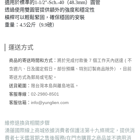
適用於標準的1-1/2"-Sch.-40（48.3mm）圓管
透過使用雙圓管提供額外的強度和穩定性
橫桿可以輕鬆緊固，確保穩固的安裝
重量：4.5公斤（9.9磅）
運送方式
商品的寄送時間和方式：
將於完成付款後 7 個工作天內送達 ( 不
含週六、日及國定假日。部份預購、特別訂製商品除外），目前
寄送方式為郵局或宅配。
送貨範圍：
限台灣本島與離島地區。
客服專線：
02-2980-8501
客服信箱：
info@yunglien.com
維修退換貨相關步驟
湧蓮國際線上商城依據消費者保護法第十九條規定，提供消
費者七天鑑賞期之售後服務(在門市購買之商品並不適用消