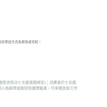
，目前寄送方式為郵局或宅配。
適用消保法七天鑑賞期規定)；消費者於七天鑑
顯人為破壞或撕除防護標籤者，可來電告知工作