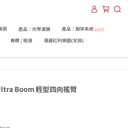
鏡頭
產品｜腳架系統
產品｜光學濾鏡
HOT
專欄 | 租借
湧蓮紅利樂園(兌換)
 Ultra Boom 輕型四向搖臂