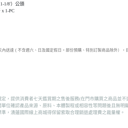
-1/8'）公頭
 1-PC
作天內送達 ( 不含週六、日及國定假日。部份預購、特別訂製商品除外）
定，提供消費者七天鑑賞期之售後服務(在門市購買之商品並不
關單位確認產品來源、原料、本體製程或相容性等問題後且無明
標準，湧蓮國際線上商城得保留索取合理銷退處理費之裁量權。