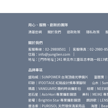
用心、服務、創新的團隊
湧蓮官網
關於我們
退款政策
隱私政策
關於我們
客服專線：02-29808501
客服傳真：02-2980-85
信箱：info@yunglien.com
地址：[ 門市地址 ] 241 新北市三重區忠孝路一段13號
品牌專區
盛珀威｜SUNPOWER 台灣頂級光學鏡片
富圖寶｜
印跡｜IFOOTAGE 紅點設計獎專業腳架
山木｜Summ
精嘉｜VANGUARD 簡約時尚攝影包
紐爾｜NEEW
岩石星｜AstrHori 專業攝影鏡頭
美科｜MEIKE 
星曜｜Brightin Star 專業攝影鏡頭
朗詩歌｜LEN
普洛索｜PUROSOL 天然環保清潔用品
海狸｜Bea