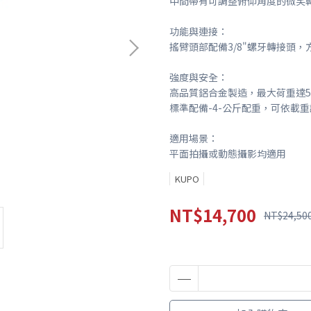
中間帶有可調整俯仰角度的微笑
功能與連接：
搖臂頭部配備3/8"螺牙轉接頭
強度與安全：
高品質鋁合金製造，最大荷重達
標準配備-4-公斤配重，可依載
適用場景：
平面拍攝或動態攝影均適用
KUPO
NT$14,700
NT$24,50