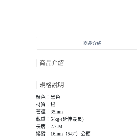
商品介紹
商品介紹
規格說明
顏色：黑色
材質：鋁
管徑：35mm
載重：5-kg-(延伸最長)
長度：2.7-M
搖臂：16mm（5/8"）公頭