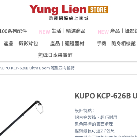
生活｜精選商品
產品｜攝影
X100系列配件
NEW
NEW
產品｜攝影背包
產品｜週邊器材
手機｜隨身相機館
熊蜂日本果實酒
40%果肉！
KUPO KCP-626B Ultra Boom 輕型四向搖臂
KUPO KCP-626B
設計特點：
鋁合金製造、輕巧耐用
黑色陽極的表面處理
搖臂最長可達2.7公尺