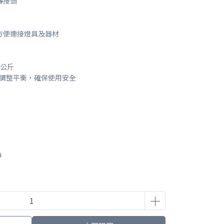
轉接頭
，方便連接燈具及器材
5公斤
重調整平衡，確保使用安全
0