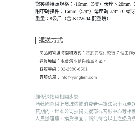
微笑轉接頭規格：-16mm（5/8'）母座、28mm（1
附帶轉接件：16mm（5/8"）母座轉-3/8"-16-螺牙 x
重量：8公斤（含-KCW-04-配重塊）
運送方式
商品的寄送時間和方式：
將於完成付款後 7 個工
送貨範圍：
限台灣本島與離島地區。
客服專線：
02-2980-8501
客服信箱：
info@yunglien.com
維修退換貨相關步驟
湧蓮國際線上商城依據消費者保護法第十九條規
賞期內，經本公司技術支援部或客服中心等相
人員辦理退、換貨事宜；倘無符合以上之退貨