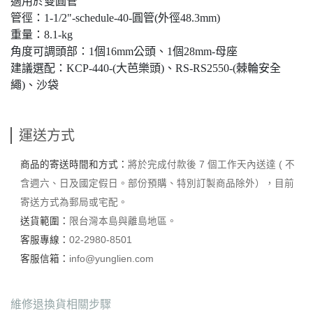
適用於雙圓管
管徑：1-1/2"-schedule-40-圓管(外徑48.3mm)
重量：8.1-kg
角度可調頭部：1個16mm公頭、1個28mm-母座
建議選配：KCP-440-(大芭樂頭)、RS-RS2550-(棘輪安全
繩)、沙袋
運送方式
商品的寄送時間和方式：
將於完成付款後 7 個工作天內送達 ( 不
含週六、日及國定假日。部份預購、特別訂製商品除外），目前
寄送方式為郵局或宅配。
送貨範圍：
限台灣本島與離島地區。
客服專線：
02-2980-8501
客服信箱：
info@yunglien.com
維修退換貨相關步驟