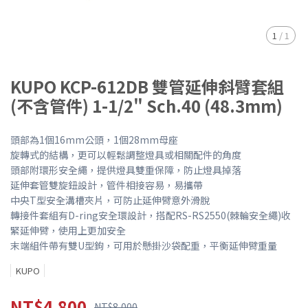
1
/
1
KUPO KCP-612DB 雙管延伸斜臂套組
(不含管件) 1-1/2" Sch.40 (48.3mm)
頭部為1個16mm公頭，1個28mm母座
旋轉式的結構，更可以輕鬆調整燈具或相關配件的角度
頭部附環形安全繩，提供燈具雙重保障，防止燈具掉落
延伸套管雙旋鈕設計，管件相接容易，易攜帶
中央T型安全溝槽夾片，可防止延伸臂意外滑脫
轉接件套組有D-ring安全環設計，搭配RS-RS2550(棘輪安全繩)收
緊延伸臂，使用上更加安全
末端組件帶有雙U型鉤，可用於懸掛沙袋配重，平衡延伸臂重量
KUPO
NT$4,800
NT$8,000