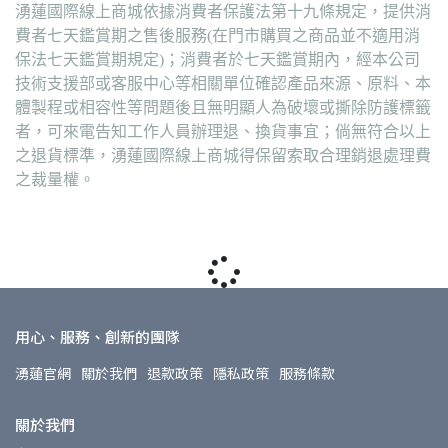
湧蓮國際線上商城依據消費者保護法第十九條規定，提供消
費者七天鑑賞期之售後服務(在門市購買之商品並不適用消
保法七天鑑賞期規定)；消費者於七天鑑賞期內，經本公司
技術支援部或客服中心等相關單位確認產品來源、原料、本
體製程或相容性等問題後且無明顯人為破壞或撕除防護標籤
者，可來電告知工作人員辦理退、換貨事宜；倘無符合以上
之退貨標準，湧蓮國際線上商城得保留索取合理銷退處理費
之裁量權。
用心、服務、創新的團隊
湧蓮官網
關於我們
退款政策
隱私政策
服務條款
關於我們