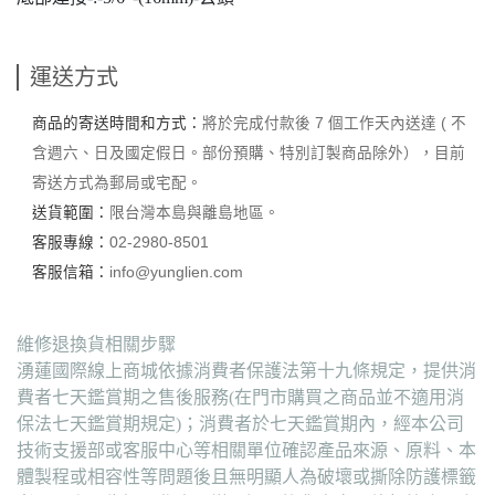
運送方式
商品的寄送時間和方式：
將於完成付款後 7 個工作天內送達 ( 不
含週六、日及國定假日。部份預購、特別訂製商品除外），目前
寄送方式為郵局或宅配。
送貨範圍：
限台灣本島與離島地區。
客服專線：
02-2980-8501
客服信箱：
info@yunglien.com
維修退換貨相關步驟
湧蓮國際線上商城依據消費者保護法第十九條規定，提供消
費者七天鑑賞期之售後服務(在門市購買之商品並不適用消
保法七天鑑賞期規定)；消費者於七天鑑賞期內，經本公司
技術支援部或客服中心等相關單位確認產品來源、原料、本
體製程或相容性等問題後且無明顯人為破壞或撕除防護標籤