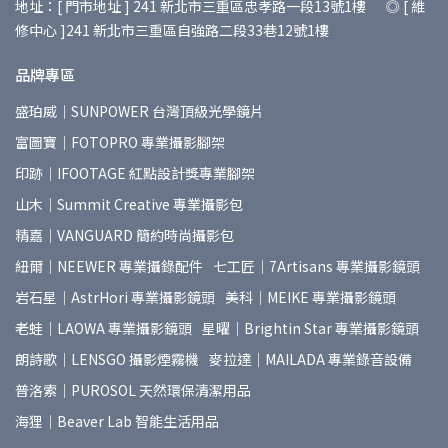
地址：[ 門市地址 ] 241 新北市三重區忠孝路一段13號1樓 ◎ [ 維
修中心 ]241 新北市三重區自強路二段33巷12號1樓
品牌專區
盛珀威｜SUNPOWER 台灣頂級光學鏡片
富圖寶｜FOTOPRO 專業攝影腳架
印跡｜IFOOTAGE 紅點設計獎專業腳架
山木｜Summit Creative 專業攝影包
精嘉｜VANGUARD 簡約時尚攝影包
紐爾｜NEEWER 專業攝錄配件
七工匠｜7Artisans 專業攝影鏡頭
岩石星｜AstrHori 專業攝影鏡頭
美科｜MEIKE 專業攝影鏡頭
老蛙｜LAOWA 專業攝影鏡頭
星曜｜Brightin Star 專業攝影鏡頭
朗詩歌｜LENSGO 攝影煙霧機
麥拉達｜MAILADA 專業錄音設備
普洛索｜PUROSOL 天然環保清潔用品
海狸｜Beaver Lab 智能生活用品