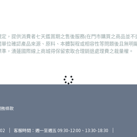
定，提供消費者七天鑑賞期之售後服務(在門市購買之商品並不
關單位確認產品來源、原料、本體製程或相容性等問題後且無明
標準，湧蓮國際線上商城得保留索取合理銷退處理費之裁量權。
服務條款
02
客服時間：週一至週五 09:30-12:00、13:30-18:30