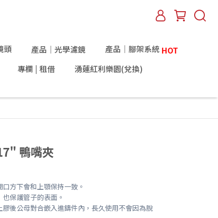
鏡頭
產品｜腳架系統
產品｜光學濾鏡
HOT
專欄 | 租借
湧蓮紅利樂園(兌換)
 17" 鴨嘴夾
開口方下會和上顎保持一致。
，也保護管子的表面。
上膠後公母對合嵌入進鑄件內，長久使用不會因為脫