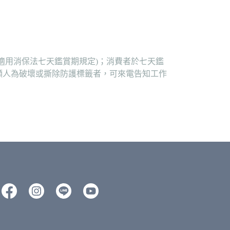
適用消保法七天鑑賞期規定)；消費者於七天鑑
顯人為破壞或撕除防護標籤者，可來電告知工作