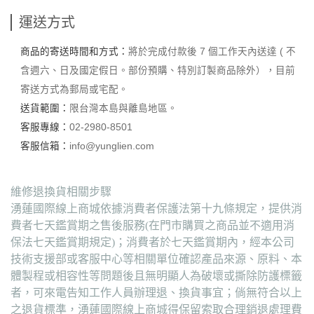
運送方式
商品的寄送時間和方式：
將於完成付款後 7 個工作天內送達 ( 不
含週六、日及國定假日。部份預購、特別訂製商品除外），目前
寄送方式為郵局或宅配。
送貨範圍：
限台灣本島與離島地區。
客服專線：
02-2980-8501
客服信箱：
info@yunglien.com
維修退換貨相關步驟
湧蓮國際線上商城依據消費者保護法第十九條規定，提供消
費者七天鑑賞期之售後服務(在門市購買之商品並不適用消
保法七天鑑賞期規定)；消費者於七天鑑賞期內，經本公司
技術支援部或客服中心等相關單位確認產品來源、原料、本
體製程或相容性等問題後且無明顯人為破壞或撕除防護標籤
者，可來電告知工作人員辦理退、換貨事宜；倘無符合以上
之退貨標準，湧蓮國際線上商城得保留索取合理銷退處理費