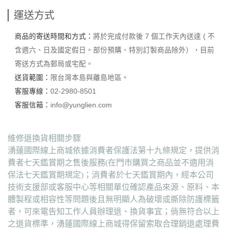
運送方式
商品的寄送時間和方式：
將於完成付款後 7 個工作天內送達 ( 不
含週六、日及國定假日。部份預購、特別訂製商品除外），目前
寄送方式為郵局或宅配。
送貨範圍：
限台灣本島與離島地區。
客服專線：
02-2980-8501
客服信箱：
info@yunglien.com
維修退換貨相關步驟
湧蓮國際線上商城依據消費者保護法第十九條規定，提供消
費者七天鑑賞期之售後服務(在門市購買之商品並不適用消
保法七天鑑賞期規定)；消費者於七天鑑賞期內，經本公司
技術支援部或客服中心等相關單位確認產品來源、原料、本
體製程或相容性等問題後且無明顯人為破壞或撕除防護標籤
者，可來電告知工作人員辦理退、換貨事宜；倘無符合以上
之退貨標準，湧蓮國際線上商城得保留索取合理銷退處理費