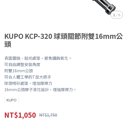
1
/
6
KUPO KCP-320 球頭關節附雙16mm公
頭
表面鍍鉻、拋光處理，避免鏽蝕氧化。
可自由調整安裝角度
附雙16mm公頭
符合人體工學的T型大把手
球頭噴砂處理，增加摩擦力
16mm公頭脖子滾花設計，增強摩擦力。
KUPO
NT$1,050
NT$1,750