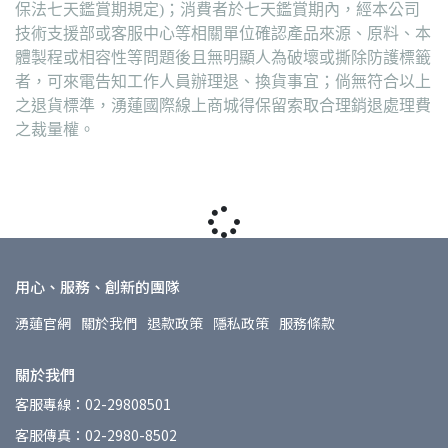
保法七天鑑賞期規定)；消費者於七天鑑賞期內，經本公司
技術支援部或客服中心等相關單位確認產品來源、原料、本
體製程或相容性等問題後且無明顯人為破壞或撕除防護標籤
者，可來電告知工作人員辦理退、換貨事宜；倘無符合以上
之退貨標準，湧蓮國際線上商城得保留索取合理銷退處理費
之裁量權。
用心、服務、創新的團隊
湧蓮官網
關於我們
退款政策
隱私政策
服務條款
關於我們
客服專線：02-29808501
客服傳真：02-2980-8502