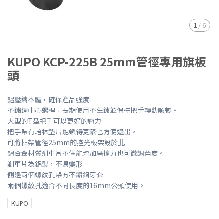
1
/
6
KUPO KCP-225B 25mm管徑專用旗板
頭
鋁壓鑄本體，確保產品強度
不鏽鋼中心螺桿，長期使用不生鏽並保持把手轉動順暢。
大型的T型把手可以更好的施力
把手帶有培林墊片能鎖得更緊也方便退出。
可將框架管徑25mm的控光板架設於此
鋁合金材質剎車片不僅能增加磨擦力也可微調角度。
剎車片為鋁製，不易變形
側邊兩個螺紋孔帶有不鏽鋼牙套
兩個螺紋孔適合不同長度的16mm公頭使用。
KUPO