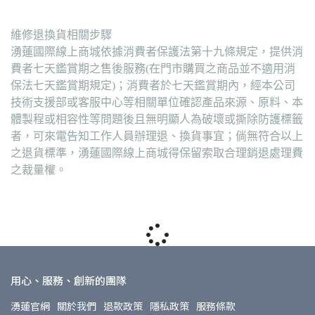
維修退換貨相關步驟
湧蓮國際線上商城依據消費者保護法第十九條規定，提供消
費者七天鑑賞期之售後服務(在門市購買之商品並不適用消
保法七天鑑賞期規定)；消費者於七天鑑賞期內，經本公司
技術支援部或客服中心等相關單位確認產品來源、原料、本
體製程或相容性等問題後且無明顯人為破壞或撕除防護標籤
者，可來電告知工作人員辦理退、換貨事宜；倘無符合以上
之退貨標準，湧蓮國際線上商城得保留索取合理銷退處理費
之裁量權。
用心、服務、創新的團隊
湧蓮官網
關於我們
退款政策
隱私政策
服務條款