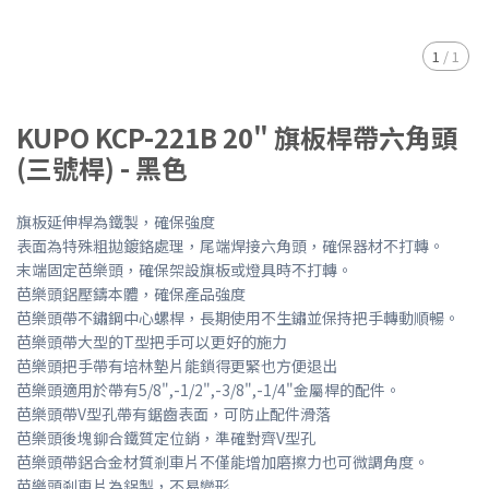
1
/
1
KUPO KCP-221B 20" 旗板桿帶六角頭
(三號桿) - 黑色
旗板延伸桿為鐵製，確保強度
表面為特殊粗拋鍍鉻處理，尾端焊接六角頭，確保器材不打轉。
末端固定芭樂頭，確保架設旗板或燈具時不打轉。
芭樂頭鋁壓鑄本體，確保產品強度
芭樂頭帶不鏽鋼中心螺桿，長期使用不生鏽並保持把手轉動順暢。
芭樂頭帶大型的T型把手可以更好的施力
芭樂頭把手帶有培林墊片能鎖得更緊也方便退出
芭樂頭適用於帶有5/8",-1/2",-3/8",-1/4"金屬桿的配件。
芭樂頭帶V型孔帶有鋸齒表面，可防止配件滑落
芭樂頭後塊鉚合鐵質定位銷，準確對齊V型孔
芭樂頭帶鋁合金材質剎車片不僅能增加磨擦力也可微調角度。
芭樂頭剎車片為鋁製，不易變形