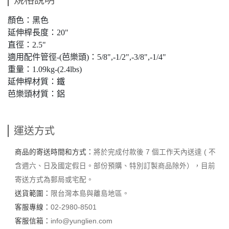
規格說明
顏色：黑色
延伸桿長度：20"
直徑：2.5"
適用配件管徑-(芭樂頭)：5/8",-1/2",-3/8",-1/4"
重量：1.09kg-(2.4lbs)
延伸桿材質：鐵
芭樂頭材質：鋁
運送方式
商品的寄送時間和方式：
將於完成付款後 7 個工作天內送達 ( 不
含週六、日及國定假日。部份預購、特別訂製商品除外），目前
寄送方式為郵局或宅配。
送貨範圍：
限台灣本島與離島地區。
客服專線：
02-2980-8501
客服信箱：
info@yunglien.com