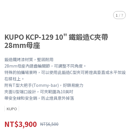
1
/
7
KUPO KCP-129 10" 鐵鍛造C夾帶
28mm母座
鍛造鐵烤漆材質，堅固耐用
28mm母座內建齒輪關節，可調整不同角度。
特殊的拍攝場景時，可以使用此鍛造C型夾可將燈具垂直或水平架設
在樑柱上。
附有T型大把手(Tommy-bar)，好鎖易施力
夾面U型端口設計，可夾範圍為10英吋
帶安全線和安全銷，防止燈具意外掉落
KUPO
NT$3,900
NT$6,500