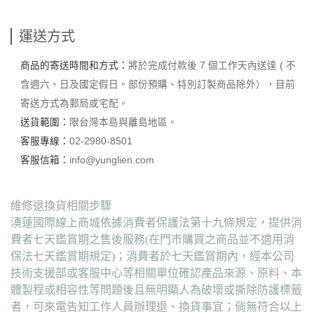
運送方式
商品的寄送時間和方式：
將於完成付款後 7 個工作天內送達 ( 不
含週六、日及國定假日。部份預購、特別訂製商品除外），目前
寄送方式為郵局或宅配。
送貨範圍：
限台灣本島與離島地區。
客服專線：
02-2980-8501
客服信箱：
info@yunglien.com
維修退換貨相關步驟
湧蓮國際線上商城依據消費者保護法第十九條規定，提供消
費者七天鑑賞期之售後服務(在門市購買之商品並不適用消
保法七天鑑賞期規定)；消費者於七天鑑賞期內，經本公司
技術支援部或客服中心等相關單位確認產品來源、原料、本
體製程或相容性等問題後且無明顯人為破壞或撕除防護標籤
者，可來電告知工作人員辦理退、換貨事宜；倘無符合以上