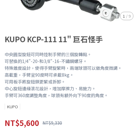
1
/
9
KUPO KCP-111 11" 巨石怪手
中央圓型旋鈕可同時控制手臂的三個旋轉點。
可替換的1/4"-20-和3/8"-16-不鏽鋼螺牙。
特殊錐度設計，使得手臂旋緊時，兩端球頭可以做角度微調。
高載重，手臂呈90度時可承載8kg。
可用板手將旋鈕鎖更緊或拆卸。
中心旋鈕邊緣滾花設計，增加摩擦力、易施力。
手臂可360度調整角度，球頭有額外向下90度的角度。
KUPO
NT$5,600
NT$9,330