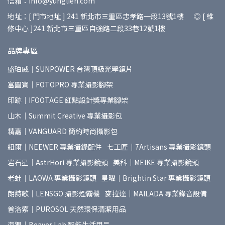
信箱：info@yunglien.com
地址：[ 門市地址 ] 241 新北市三重區忠孝路一段13號1樓 ◎ [ 維
修中心 ]241 新北市三重區自強路二段33巷12號1樓
品牌專區
盛珀威｜SUNPOWER 台灣頂級光學鏡片
富圖寶｜FOTOPRO 專業攝影腳架
印跡｜IFOOTAGE 紅點設計獎專業腳架
山木｜Summit Creative 專業攝影包
精嘉｜VANGUARD 簡約時尚攝影包
紐爾｜NEEWER 專業攝錄配件
七工匠｜7Artisans 專業攝影鏡頭
岩石星｜AstrHori 專業攝影鏡頭
美科｜MEIKE 專業攝影鏡頭
老蛙｜LAOWA 專業攝影鏡頭
星曜｜Brightin Star 專業攝影鏡頭
朗詩歌｜LENSGO 攝影煙霧機
麥拉達｜MAILADA 專業錄音設備
普洛索｜PUROSOL 天然環保清潔用品
海狸｜Beaver Lab 智能生活用品