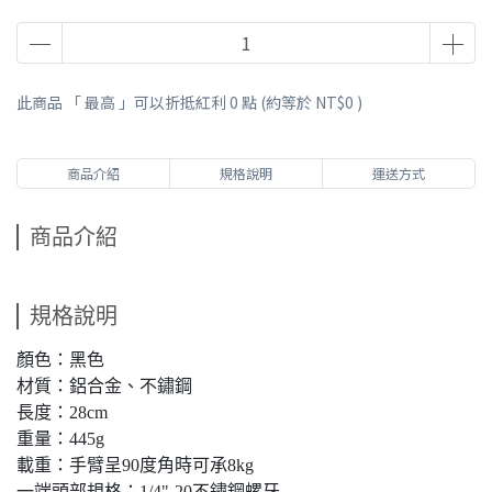
此商品 「 最高 」可以折抵紅利
0
點 (約等於
NT$0
)
商品介紹
規格說明
運送方式
商品介紹
規格說明
顏色：黑色
材質：鋁合金、不鏽鋼
長度：28cm
重量：445g
載重：手臂呈90度角時可承8kg
一端頭部規格：1/4"-20不鏽鋼螺牙