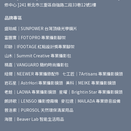
修中心 ]241 新北市三重區自強路二段33巷12號1樓
品牌專區
盛珀威｜SUNPOWER 台灣頂級光學鏡片
富圖寶｜FOTOPRO 專業攝影腳架
印跡｜IFOOTAGE 紅點設計獎專業腳架
山木｜Summit Creative 專業攝影包
精嘉｜VANGUARD 簡約時尚攝影包
紐爾｜NEEWER 專業攝錄配件
七工匠｜7Artisans 專業攝影鏡頭
岩石星｜AstrHori 專業攝影鏡頭
美科｜MEIKE 專業攝影鏡頭
老蛙｜LAOWA 專業攝影鏡頭
星曜｜Brightin Star 專業攝影鏡頭
朗詩歌｜LENSGO 攝影煙霧機
麥拉達｜MAILADA 專業錄音設備
普洛索｜PUROSOL 天然環保清潔用品
海狸｜Beaver Lab 智能生活用品