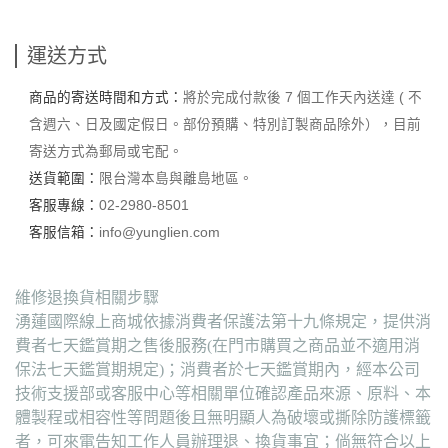
運送方式
商品的寄送時間和方式：
將於完成付款後 7 個工作天內送達 ( 不
含週六、日及國定假日。部份預購、特別訂製商品除外），目前
寄送方式為郵局或宅配。
送貨範圍：
限台灣本島與離島地區。
客服專線：
02-2980-8501
客服信箱：
info@yunglien.com
維修退換貨相關步驟
湧蓮國際線上商城依據消費者保護法第十九條規定，提供消
費者七天鑑賞期之售後服務(在門市購買之商品並不適用消
保法七天鑑賞期規定)；消費者於七天鑑賞期內，經本公司
技術支援部或客服中心等相關單位確認產品來源、原料、本
體製程或相容性等問題後且無明顯人為破壞或撕除防護標籤
者，可來電告知工作人員辦理退、換貨事宜；倘無符合以上