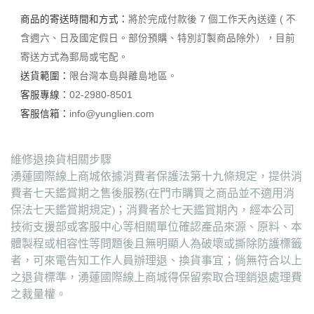
商品的寄送時間和方式：
將於完成付款後 7 個工作天內送達 ( 不
含週六、日及國定假日。部份預購、特別訂製商品除外），目前
寄送方式為郵局或宅配。
送貨範圍：
限台灣本島與離島地區。
客服專線：
02-2980-8501
客服信箱：
info@yunglien.com
維修退換貨相關步驟
湧蓮國際線上商城依據消費者保護法第十九條規定，提供消
費者七天鑑賞期之售後服務(在門市購買之商品並不適用消
保法七天鑑賞期規定)；消費者於七天鑑賞期內，經本公司
技術支援部或客服中心等相關單位確認產品來源、原料、本
體製程或相容性等問題後且無明顯人為破壞或撕除防護標籤
者，可來電告知工作人員辦理退、換貨事宜；倘無符合以上
之退貨標準，湧蓮國際線上商城得保留索取合理銷退處理費
之裁量權。