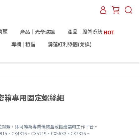
鏡頭
產品｜腳架系統
產品｜光學濾鏡
HOT
專欄 | 租借
湧蓮紅利樂園(兌換)
1 氣密箱專用固定螺絲組
並鎖緊，即可轉為專業儀錶盒或搭建臨時工作平台。
5、CX4316、CX5219、CX5632、CX7326。