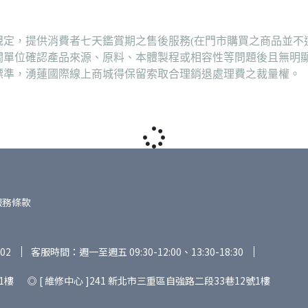
定，提供消費者七天鑑賞期之售後服務(在門市購買之商品並不
關單位確認產品來源、原料、本體製程或相容性等問題後且無明
標準，湧蓮國際線上商城得保留索取合理銷退處理費之裁量權。
服務條款
02
客服時間：週一至週五 09:30-12:00、13:30-18:30
1樓 ◎ [ 維修中心 ]241 新北市三重區自強路二段33巷12號1樓