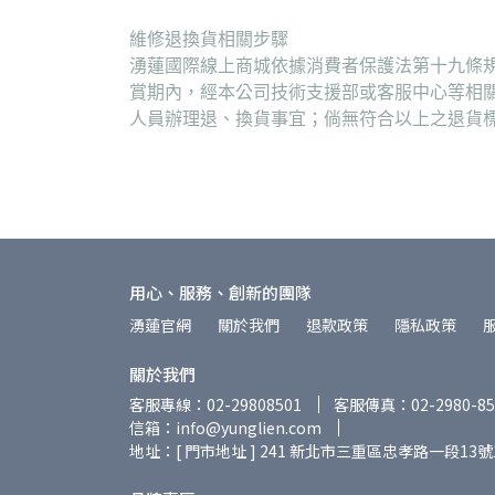
維修退換貨相關步驟
湧蓮國際線上商城依據消費者保護法第十九條規
賞期內，經本公司技術支援部或客服中心等相
人員辦理退、換貨事宜；倘無符合以上之退貨
用心、服務、創新的團隊
湧蓮官網
關於我們
退款政策
隱私政策
關於我們
客服專線：02-29808501
客服傳真：02-2980-85
信箱：info@yunglien.com
地址：[ 門市地址 ] 241 新北市三重區忠孝路一段13號