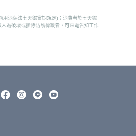
適用消保法七天鑑賞期規定)；消費者於七天鑑
顯人為破壞或撕除防護標籤者，可來電告知工作