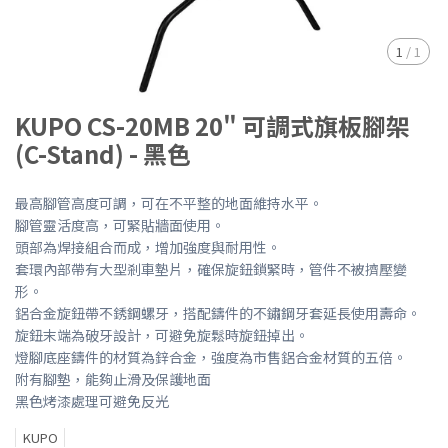
1
/
1
KUPO CS-20MB 20" 可調式旗板腳架
(C-Stand) - 黑色
最高腳管高度可調，可在不平整的地面維持水平。
腳管靈活度高，可緊貼牆面使用。
頭部為焊接組合而成，增加強度與耐用性。
套環內部帶有大型剎車墊片，確保旋鈕鎖緊時，管件不被擠壓變
形。
鋁合金旋鈕帶不銹鋼螺牙，搭配鑄件的不鏽鋼牙套延長使用壽命。
旋鈕末端為破牙設計，可避免旋鬆時旋鈕掉出。
燈腳底座鑄件的材質為鋅合金，強度為市售鋁合金材質的五倍。
附有腳墊，能夠止滑及保護地面
黑色烤漆處理可避免反光
KUPO