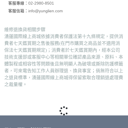
客服專線：
02-2980-8501
客服信箱：
info@yunglien.com
維修退換貨相關步驟
湧蓮國際線上商城依據消費者保護法第十九條規定，提供消
費者七天鑑賞期之售後服務(在門市購買之商品並不適用消
保法七天鑑賞期規定)；消費者於七天鑑賞期內，經本公司
技術支援部或客服中心等相關單位確認產品來源、原料、本
體製程或相容性等問題後且無明顯人為破壞或撕除防護標籤
者，可來電告知工作人員辦理退、換貨事宜；倘無符合以上
之退貨標準，湧蓮國際線上商城得保留索取合理銷退處理費
之裁量權。