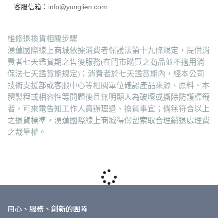
客服信箱：
info@yunglien.com
維修退換貨相關步驟
湧蓮國際線上商城依據消費者保護法第十九條規定，提供消
費者七天鑑賞期之售後服務(在門市購買之商品並不適用消
保法七天鑑賞期規定)；消費者於七天鑑賞期內，經本公司
技術支援部或客服中心等相關單位確認產品來源、原料、本
體製程或相容性等問題後且無明顯人為破壞或撕除防護標籤
者，可來電告知工作人員辦理退、換貨事宜；倘無符合以上
之退貨標準，湧蓮國際線上商城得保留索取合理銷退處理費
之裁量權。
用心、服務、創新的團隊