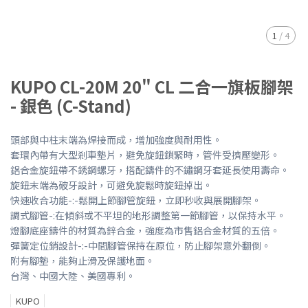
1
/
4
KUPO CL-20M 20" CL 二合一旗板腳架
- 銀色 (C-Stand)
頭部與中柱末端為焊接而成，增加強度與耐用性。
套環內帶有大型剎車墊片，避免旋鈕鎖緊時，管件受擠壓變形。
鋁合金旋鈕帶不銹鋼螺牙，搭配鑄件的不鏽鋼牙套延長使用壽命。
旋鈕末端為破牙設計，可避免旋鬆時旋鈕掉出。
快速收合功能-:-鬆開上節腳管旋鈕，立即秒收與展開腳架。
調式腳管-:在傾斜或不平坦的地形調整第一節腳管，以保持水平。
燈腳底座鑄件的材質為鋅合金，強度為市售鋁合金材質的五倍。
彈簧定位銷設計-:-中間腳管保持在原位，防止腳架意外翻倒。
附有腳墊，能夠止滑及保護地面。
台灣、中國大陸、美國專利。
KUPO