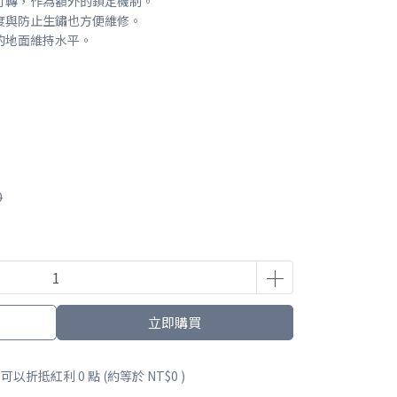
打轉，作為額外的鎖定機制。
度與防止生鏽也方便維修。
的地面維持水平。
0
立即購買
 」可以折抵紅利
0
點 (約等於
NT$0
)