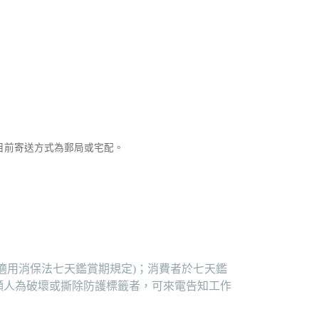
，目前寄送方式為郵局或宅配。
適用消保法七天鑑賞期規定)；消費者於七天鑑
顯人為破壞或撕除防護標籤者，可來電告知工作