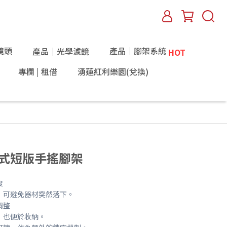
鏡頭
產品｜腳架系統
產品｜光學濾鏡
HOT
專欄 | 租借
湧蓮紅利樂園(兌換)
三節式短版手搖腳架
度
，可避免器材突然落下。
調整
，也便於收納。