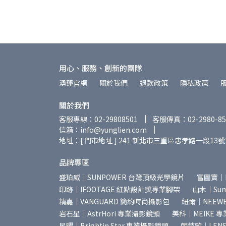
用心、服務、創新的團隊
湧蓮官網
關於我們
退款政策
隱私政策
關於我們
客服專線：02-29808501
客服傳真：02-2980-85
信箱：info@yunglien.com
地址：[ 門市地址 ] 241 新北市三重區忠孝路一段13號
品牌專區
盛珀威｜SUNPOWER 台灣頂級光學鏡片
富圖寶｜
印跡｜IFOOTAGE 紅點設計獎專業腳架
山木｜Summ
精嘉｜VANGUARD 簡約時尚攝影包
紐爾｜NEEW
岩石星｜AstrHori 專業攝影鏡頭
美科｜MEIKE 
星曜｜Brightin Star 專業攝影鏡頭
朗詩歌｜LEN