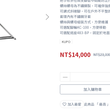
把手收折在兩支腳管中間能防止
螺絲螺母為不鏽鋼製，可確保強
可調式斜坡腳，可在戶外不平整
套環內有不鏽鋼牙套
螺絲與螺母組裝方式，方便維護
可選配腳輪KC-100，方便移動
可選配底座483-BP，固定於地面
KUPO
NT$14,000
NT$23,33
加入購物車
加入最愛
此商品 「 最高