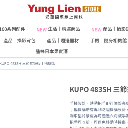
生活｜精選商品
產品｜攝影
X100系列配件
NEW
NEW
產品｜攝影背包
產品｜週邊器材
手機｜隨身相機館
熊蜂日本果實酒
40%果肉！
KUPO 483SH 三節式短版手搖腳架
KUPO 483SH 
手搖設計，轉動把手即可調整高
手搖機構帶有專利防迴機構設計
剎車墊片緊度為可透過六角板手
把手可收折，可避免移動時撞傷