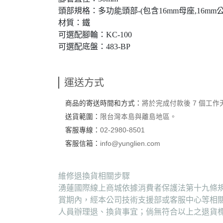
頭部規格：多功能頭部-(包含16mm母座,16mm公頭
材質：鐵
可選配腳輪：KC-100
可選配底盤：483-BP
運送方式
商品的寄送時間和方式：
將於完成付款後 7 個工
送貨範圍：
限台灣本島與離島地區。
客服專線：
02-2980-8501
客服信箱：
info@yunglien.com
維修退換貨相關步驟
湧蓮國際線上商城依據消費者保護法第十九條規
賞期內，經本公司技術支援部或客服中心等相
人員辦理退、換貨事宜；倘無符合以上之退貨