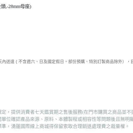
,-28mm母座)
作天內送達 ( 不含週六、日及國定假日。部份預購、特別訂製商品除外）
定，提供消費者七天鑑賞期之售後服務(在門市購買之商品並不
關單位確認產品來源、原料、本體製程或相容性等問題後且無明
標準，湧蓮國際線上商城得保留索取合理銷退處理費之裁量權。